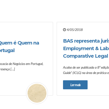
4/05/2018
BAS representa jur
o Quem é Quem na
Employment & Labou
rtugal
Comparative Legal 
cacia de Negócios em Portugal,
Acaba de ser publicada a 8ª ediçã
resença […]
Guide” (ICLG) na área de prátic
Ler mais