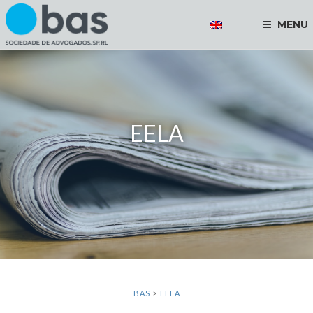
MENU
EELA
BAS
>
EELA