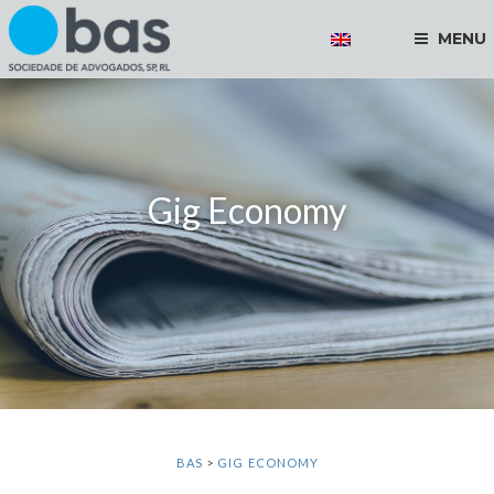
MENU
Gig Economy
BAS
>
GIG ECONOMY