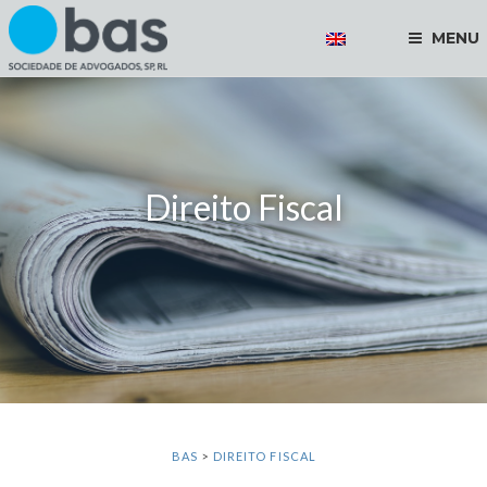
MENU
Direito Fiscal
BAS
>
DIREITO FISCAL