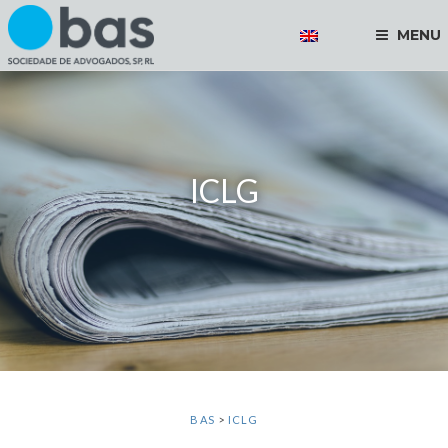
MENU
ICLG
BAS
>
ICLG