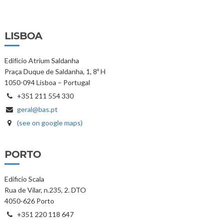
LISBOA
Edifício Atrium Saldanha
Praça Duque de Saldanha, 1, 8º H
1050-094 Lisboa – Portugal
+351 211 554 330
geral@bas.pt
(see on google maps)
PORTO
Edificio Scala
Rua de Vilar, n.235, 2. DTO
4050-626 Porto
+351 220 118 647