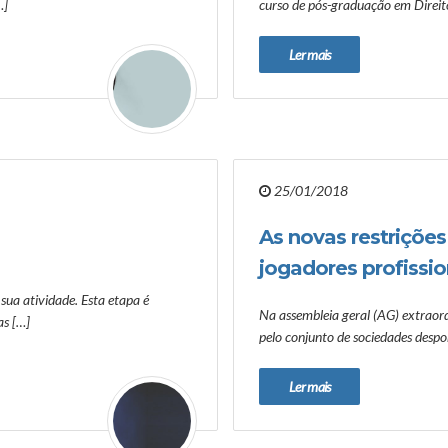
…]
curso de pós-graduação em Direito
Ler mais
25/01/2018
As novas restriçõe
jogadores profissio
sua atividade. Esta etapa é
Na assembleia geral (AG) extrao
as […]
pelo conjunto de sociedades despor
Ler mais