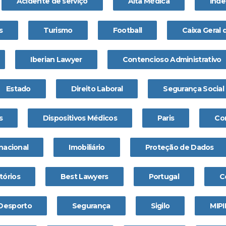
Acidente de serviço
Alta Médica
Ind
s
Turismo
Football
Caixa Geral
Iberian Lawyer
Contencioso Administrativo
Estado
Direito Laboral
Segurança Social
s
Dispositivos Médicos
Paris
Co
nacional
Imobiliário
Proteção de Dados
tórios
Best Lawyers
Portugal
C
 Desporto
Segurança
Sigilo
MIP