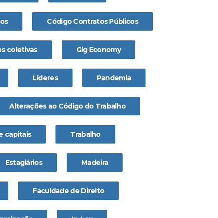
os
Código Contratos Públicos
s coletivas
Gig Economy
Líderes
Pandemia
Alterações ao Código do Trabalho
 capitais
Trabalho
Estagiários
Madeira
Faculdade de Direito