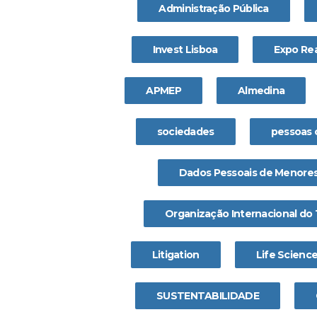
Administração Pública
Invest Lisboa
Expo Rea
APMEP
Almedina
sociedades
pessoas 
Dados Pessoais de Menore
Organização Internacional do 
Litigation
Life Scienc
SUSTENTABILIDADE