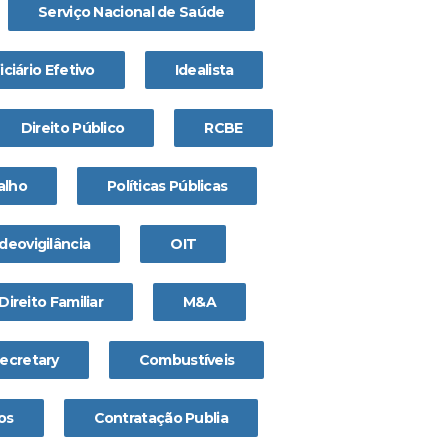
Serviço Nacional de Saúde
ciário Efetivo
Idealista
Direito Público
RCBE
alho
Políticas Públicas
deovigilância
OIT
Direito Familiar
M&A
secretary
Combustíveis
os
Contratação Publia