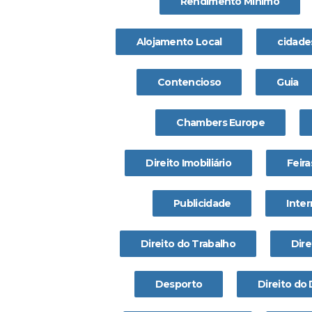
Rendimento Mínimo
Alojamento Local
cidade
Contencioso
Guia
Chambers Europe
Direito Imobiliário
Feira
Publicidade
Inter
Direito do Trabalho
Dire
Desporto
Direito do