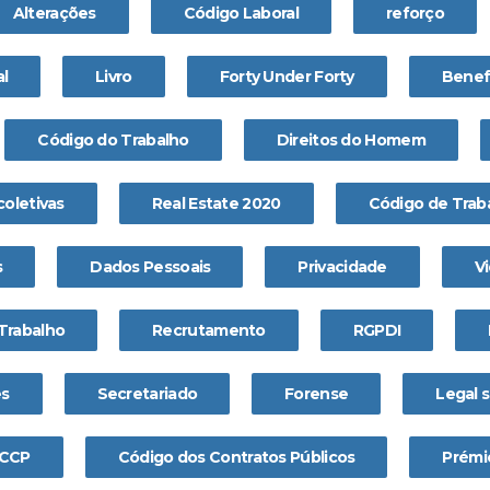
Alterações
Código Laboral
reforço
l
Livro
Forty Under Forty
Benefi
Código do Trabalho
Direitos do Homem
coletivas
Real Estate 2020
Código de Trab
s
Dados Pessoais
Privacidade
Vi
Trabalho
Recrutamento
RGPDI
es
Secretariado
Forense
Legal 
CCP
Código dos Contratos Públicos
Prémi