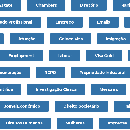
Estate
Chambers
Diretório
Ran
edo Profissional
Emprego
Emails
Atuação
Golden Visa
Imigração
Employment
Labour
Visa Gold
muneração
RGPD
Propriedade Industrial
ntífica
Investigação Clínica
Menores
Jornal Económico
Direito Societário
Tra
Direitos Humanos
Mulheres
Imprensa