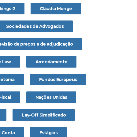
ikings-2
Cláudia Monge
Sociedades de Advogados
evisão de preços e de adjudicação
c Law
Arrendamento
Retoma
Fundos Europeus
Fiscal
Nações Unidas
Lay-Off Simplificado
 Conta
Estágios