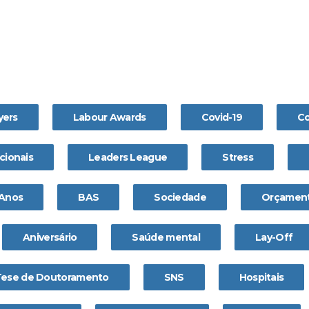
yers
Labour Awards
Covid-19
Co
cionais
Leaders League
Stress
 Anos
BAS
Sociedade
Orçament
Aniversário
Saúde mental
Lay-Off
Tese de Doutoramento
SNS
Hospitais