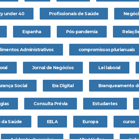
ty under 40
Profissionais de Saúde
Negóci
Espanha
Pós-pandemia
Relaçõe
imentos Administrativos
compromissos plurianuais
oral
Jornal de Negócios
Lei laboral
urança Social
Era Digital
Branqueamento de
gias
Consulta Prévia
Estudantes
o da Saúde
EELA
Europa
curso