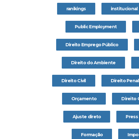
ranikings
institucional
Public Employment
Direito Emprego Público
Direito do Ambiente
Direito Civil
Direito Penal
Orçamento
Direito
Ajuste direto
Press
Formação
Impo