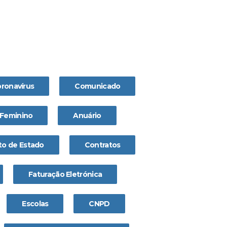
ronavírus
Comunicado
Feminino
Anuário
o de Estado
Contratos
Faturação Eletrónica
Escolas
CNPD