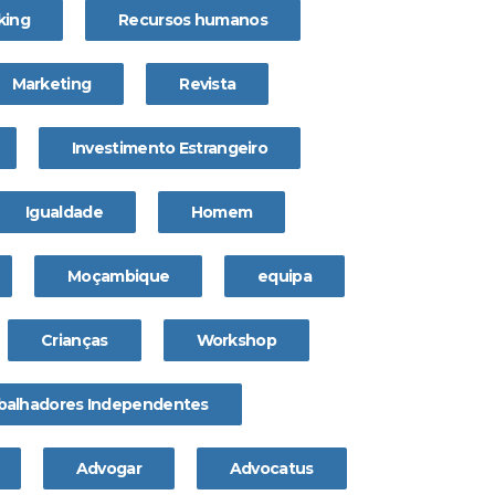
king
Recursos humanos
Marketing
Revista
Investimento Estrangeiro
Igualdade
Homem
Moçambique
equipa
Crianças
Workshop
balhadores Independentes
Advogar
Advocatus