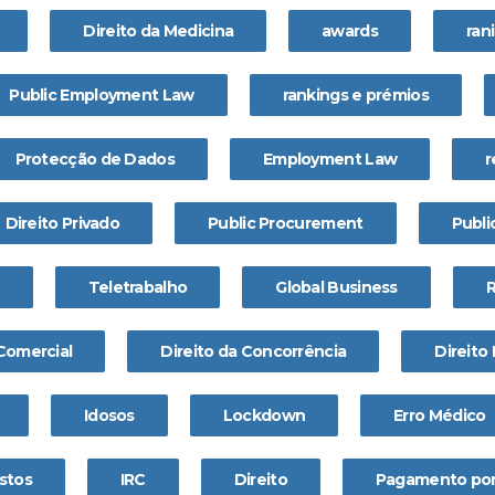
Direito da Medicina
awards
ran
Public Employment Law
rankings e prémios
Protecção de Dados
Employment Law
r
Direito Privado
Public Procurement
Publi
Teletrabalho
Global Business
 Comercial
Direito da Concorrência
Direito 
Idosos
Lockdown
Erro Médico
stos
IRC
Direito
Pagamento por