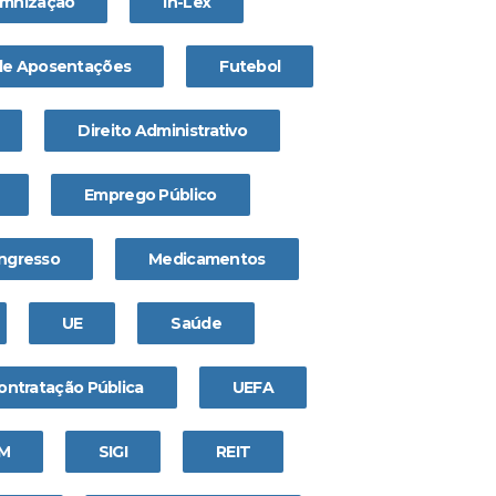
emnização
In-Lex
 de Aposentações
Futebol
Direito Administrativo
Emprego Público
ngresso
Medicamentos
UE
Saúde
ontratação Pública
UEFA
IM
SIGI
REIT