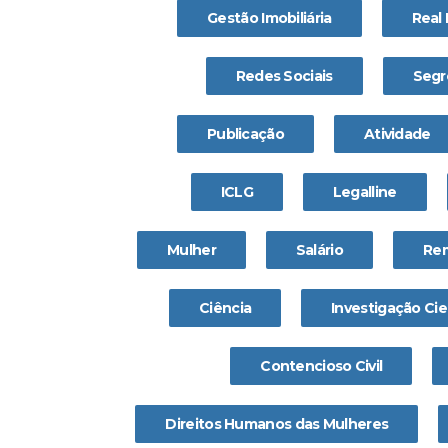
Gestão Imobiliária
Real 
Redes Sociais
Segr
Publicação
Atividade
ICLG
Legalline
Mulher
Salário
Re
Ciência
Investigação Cie
Contencioso Civil
Direitos Humanos das Mulheres