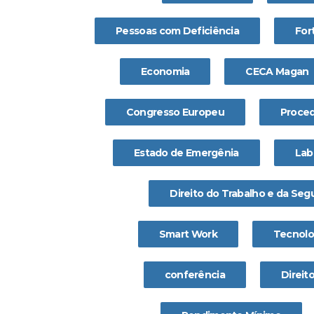
Pessoas com Deficiência
For
Economia
CECA Magan
Congresso Europeu
Proced
Estado de Emergênia
Lab
Direito do Trabalho e da Seg
Smart Work
Tecnolo
conferência
Direit