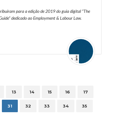
ibuíram para a edição de 2019 do guia digital “The
 Guide” dedicado ao Employment & Labour Law.
13
14
15
16
17
31
32
33
34
35