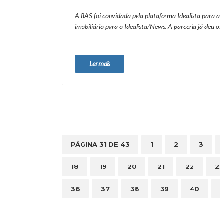
A BAS foi convidada pela plataforma Idealista para as
imobiliário para o Idealista/News. A parceria já deu 
Ler mais
PÁGINA 31 DE 43
1
2
3
18
19
20
21
22
2
36
37
38
39
40