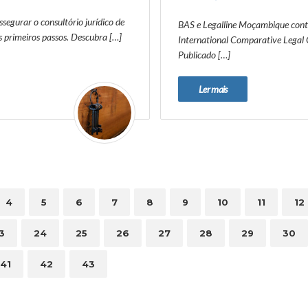
segurar o consultório jurídico de
BAS e Legalline Moçambique contr
os primeiros passos. Descubra […]
International Comparative Legal
Publicado […]
Ler mais
4
5
6
7
8
9
10
11
12
3
24
25
26
27
28
29
30
41
42
43