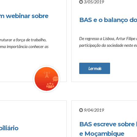
3/05/2019
m webinar sobre
BAS e o balanço d
De regresso a Lisboa, Artur Filipe
uturar a força de trabalho,
participação da sociedade neste ev
trema importância conhecer as
Ler mais
9/04/2019
BAS escreve sobre 
iliário
e Moçambique