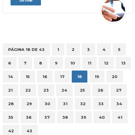
PÁGINA 18 DE 43
1
2
3
4
5
6
7
8
9
10
11
12
13
14
15
16
17
18
19
20
21
22
23
24
25
26
27
28
29
30
31
32
33
34
35
36
37
38
39
40
41
42
43