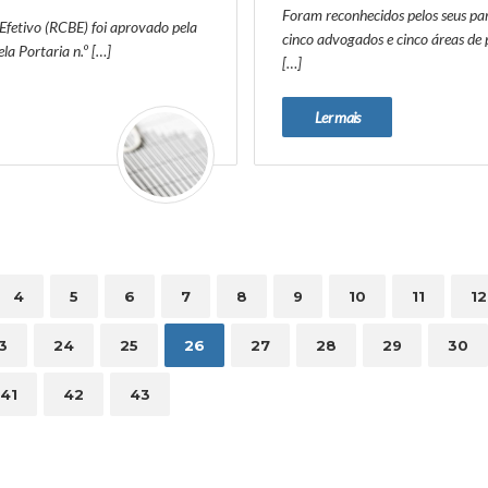
Foram reconhecidos pelos seus pa
 Efetivo (RCBE) foi aprovado pela
cinco advogados e cinco áreas de 
la Portaria n.º […]
[…]
Ler mais
4
5
6
7
8
9
10
11
12
3
24
25
26
27
28
29
30
41
42
43