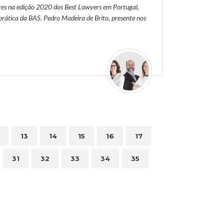
res na edição 2020 dos Best Lawyers em Portugal,
prática da BAS. Pedro Madeira de Brito, presente nos
13
14
15
16
17
31
32
33
34
35