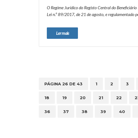
O Regime Jurídico do Registo Central do Beneficiário
Lei n.º 89/2017, de 21 de agosto, e regulamentado pe
Ler mais
PÁGINA 26 DE 43
1
2
3
18
19
20
21
22
2
36
37
38
39
40