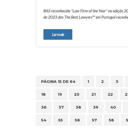
BAS reconhecida “Law Firm of the Year” na edição 
de 2023 dos The Best Lawyers™ em Portugal reconhe
Ler mais
PÁGINA 15 DE 64
1
2
3
18
19
20
21
22
2
36
37
38
39
40
54
55
56
57
58