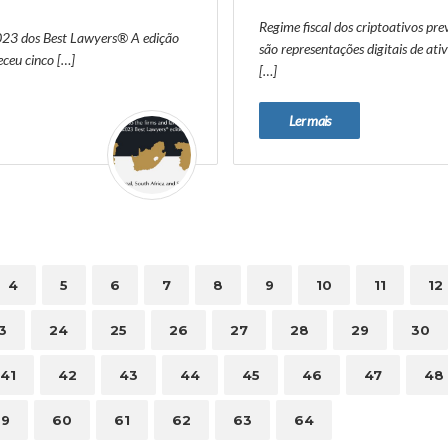
Regime fiscal dos criptoativos pr
2023 dos Best Lawyers® A edição
são representações digitais de at
ceu cinco […]
[…]
Ler mais
4
5
6
7
8
9
10
11
12
3
24
25
26
27
28
29
30
41
42
43
44
45
46
47
48
59
60
61
62
63
64