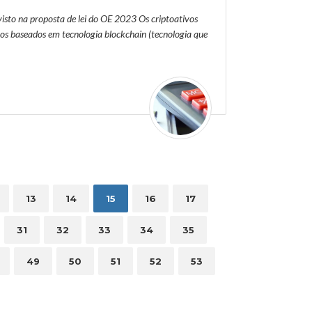
evisto na proposta de lei do OE 2023 Os criptoativos
ivos baseados em tecnologia blockchain (tecnologia que
13
14
15
16
17
31
32
33
34
35
49
50
51
52
53