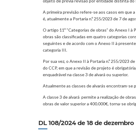
objeto de prévia revisão por entidade distinta do 
A primeira previsão refere-se aos casos em que a ob
é, atualmente a Portaria n.º 255/2023 de 7 de ago
O artigo 11º “Categorias de obras” do Anexo I à P
obras são classificadas em quatro categorias co
seguintes e de acordo com o Anexo II à presente 
categoria III.
Por sua vez, o Anexo II à Portaria n.º 255/2023 de
do CCP, em que a revisão de projeto é obrigatóri
enquadrável na classe 3 de alvará ou superior.
Atualmente as classes de alvarás encontram-se pr
A classe 3 de alvará permite a realização de obra
obras de valor superior a 400.000€, torna-se obrig
DL 108/2024 de 18 de dezembro