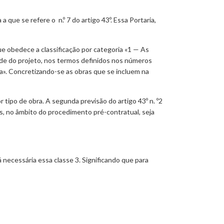
a que se refere o n.º 7 do artigo 43º. Essa Portaria,
que obedece a classificação por categoria «1 — As
ade do projeto, nos termos definidos nos números
ra». Concretizando-se as obras que se incluem na
 tipo de obra. A segunda previsão do artigo 43º n. º2
s, no âmbito do procedimento pré-contratual, seja
á necessária essa classe 3. Significando que para