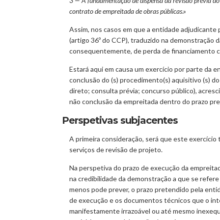
3 — A fundamentação de dispensa da revisão prévia do 
contrato de empreitada de obras públicas
.»
Assim, nos casos em que a entidade adjudicante p
(artigo 36º do CCP), traduzido na demonstração d
consequentemente, de perda de financiamento com 
Estará aqui em causa um exercício por parte da 
conclusão do (s) procedimento(s) aquisitivo (s) d
direto; consulta prévia; concurso público), acresc
não conclusão da empreitada dentro do prazo pre
Perspetivas subjacentes
A primeira consideração, será que este exercíci
serviços de revisão de projeto.
Na perspetiva do prazo de execução da empreitada
na credibilidade da demonstração a que se refere o
menos pode prever, o prazo pretendido pela entid
de execução e os documentos técnicos que o inte
manifestamente irrazoável ou até mesmo inexequí