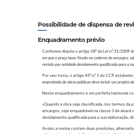
Possibilidade de dispensa de re
Enquadramento prévio
Conforme dispõe o artigo 18º da Lei n.º 31/2009 de
em que o preço base, fixado no caderno de encargos, sej
revisão por entidade devidamente qualificada para a s
Por seu turno, o artigo 43º n.º 1 do CCP estabele
empreitada de obras públicas deve incluir um projeto d
Neste enquadramento e em perfeita harmonia com o 
«Quando a obra seja classificada, nos termos da p
encargos, seja enquadrável na classe 3 de alvará 
devidamente qualificada para a sua elaboração, d
Assim, a norma contem duas previsões, alternativa