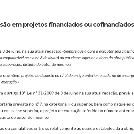
visão em projetos financiados ou cofinanciado
 3 de julho, na sua atual redação: «
Sempre que a obra a executar seja classifi
a enquadrável na classe 3 de alvará ou em classe superior, o dono da obra pública
ua elaboração, distinta do autor do mesmo
.»
ce que «S
em prejuízo do disposto no n.º 2 do artigo anterior, o caderno de enca
e execução
.»
artigo 18º Lei n.º 31/2009 de 3 de julho na sua atual redação, prevê-se 
ortaria prevista no n.º 7, na categoria iii ou superior, bem como naquele
ou em classe superior, o projeto de execução referido no número anterior
istinta do autor do mesmo.»
s ou cumulativas entre si, relativamente às quais é estabelecida a obri