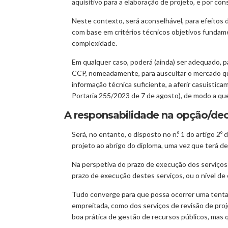
aquisitivo para a elaboração de projeto, e por co
Neste contexto, será aconselhável, para efeitos 
com base em critérios técnicos objetivos fundame
complexidade.
Em qualquer caso, poderá (ainda) ser adequado, pa
CCP, nomeadamente, para auscultar o mercado qua
informação técnica suficiente, a aferir casuist
Portaria 255/2023 de 7 de agosto), de modo a qu
A responsabilidade na opção/dec
Será, no entanto, o disposto no n.º 1 do artigo 2
projeto ao abrigo do diploma, uma vez que terá d
Na perspetiva do prazo de execução dos serviços
prazo de execução destes serviços, ou o nível de
Tudo converge para que possa ocorrer uma tenta
empreitada, como dos serviços de revisão de pro
boa prática de gestão de recursos públicos, mas q