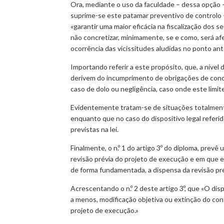
Ora, mediante o uso da faculdade – dessa opção –
suprime-se este patamar preventivo de controlo –
«garantir uma maior eficácia na fiscalização dos
não concretizar, minimamente, se e como, será af
ocorrência das vicissitudes aludidas no ponto an
Importando referir a este propósito, que, a nível
derivem do incumprimento de obrigações de conceç
caso de dolo ou negligência, caso onde este limite
Evidentemente tratam-se de situações totalmente
enquanto que no caso do dispositivo legal refer
previstas na lei.
Finalmente, o n.º 1 do artigo 3º do diploma, prev
revisão prévia do projeto de execução e em que e
de forma fundamentada, a dispensa da revisão pré
Acrescentando o n.º 2 deste artigo 3º, que «O di
a menos, modificação objetiva ou extinção do con
projeto de execução.»