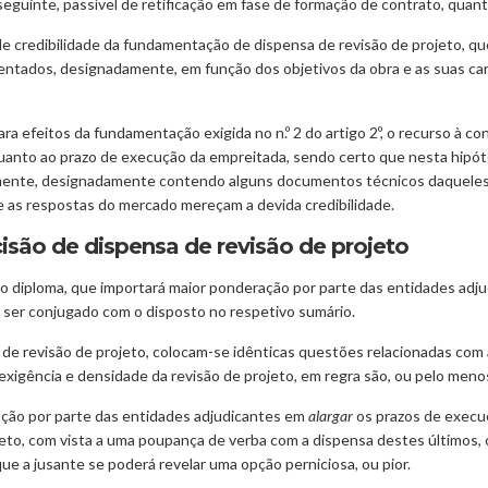
nseguinte, passível de retificação em fase de formação de contrato, quan
de credibilidade da fundamentação de dispensa de revisão de projeto, qu
ntados, designadamente, em função dos objetivos da obra e as suas cara
ra efeitos da fundamentação exigida no n.º 2 do artigo 2º, o recurso à co
nto ao prazo de execução da empreitada, sendo certo que nesta hipótes
icamente, designadamente contendo alguns documentos técnicos daqueles 
e as respostas do mercado mereçam a devida credibilidade.
isão de dispensa de revisão de projeto
º do diploma, que importará maior ponderação por parte das entidades adj
e ser conjugado com o disposto no respetivo sumário.
 de revisão de projeto, colocam-se idênticas questões relacionadas com
 exigência e densidade da revisão de projeto, em regra são, ou pelo meno
ção por parte das entidades adjudicantes em
alargar
os prazos de execuç
jeto, com vista a uma poupança de verba com a dispensa destes últimos,
ue a jusante se poderá revelar uma opção perniciosa, ou pior.