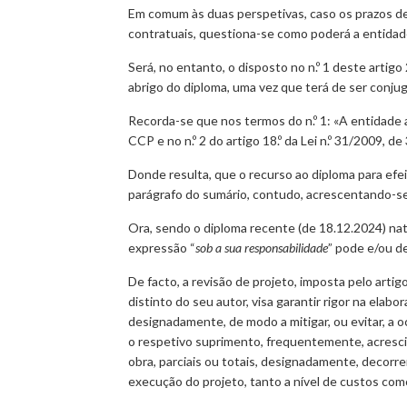
Em comum às duas perspetivas, caso os prazos de
contratuais, questiona-se como poderá a entidade
Será, no entanto, o disposto no n.º 1 deste artig
abrigo do diploma, uma vez que terá de ser conju
Recorda-se que nos termos do n.º 1: «A entidade 
CCP e no n.º 2 do artigo 18.º da Lei n.º 31/2009, de
Donde resulta, que o recurso ao diploma para efe
parágrafo do sumário, contudo, acrescentando-se 
Ora, sendo o diploma recente (de 18.12.2024) na
expressão “
sob a sua responsabilidade
” pode e/ou d
De facto, a revisão de projeto, imposta pelo arti
distinto do seu autor, visa garantir rigor na elab
designadamente, de modo a mitigar, ou evitar, a 
o respetivo suprimento, frequentemente, acrescid
obra, parciais ou totais, designadamente, decorr
execução do projeto, tanto a nível de custos com