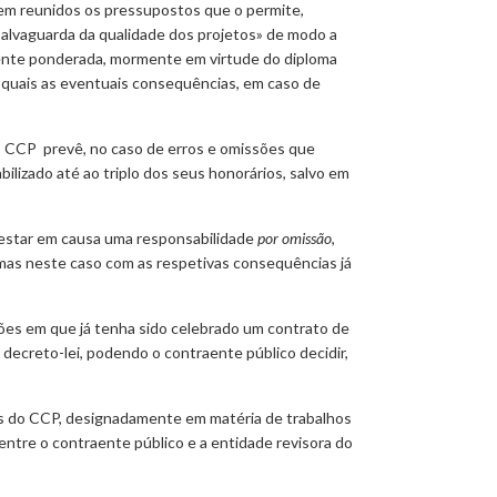
rem reunidos os pressupostos que o permite,
salvaguarda da qualidade dos projetos» de modo a
amente ponderada, mormente em virtude do diploma
 quais as eventuais consequências, em caso de
 do CCP prevê, no caso de erros e omissões que
lizado até ao triplo dos seus honorários, salvo em
 estar em causa uma responsabilidade
por omissão
,
 mas neste caso com as respetivas consequências já
ações em que já tenha sido celebrado um contrato de
decreto-lei, podendo o contraente público decidir,
ais do CCP, designadamente em matéria de trabalhos
ntre o contraente público e a entidade revisora do