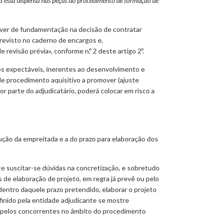
 a essa dispensa nas peças do procedimento de formação de
dever de fundamentação na decisão de contratar
previsto no caderno de encargos e,
evisão prévia», conforme n.º 2 deste artigo 2º.
zos expectáveis, inerentes ao desenvolvimento e
o de procedimento aquisitivo a promover (ajuste
or parte do adjudicatário, poderá colocar em risco a
ução da empreitada e a do prazo para elaboração dos
te suscitar-se dúvidas na concretização, e sobretudo
s de elaboração de projeto, em regra já prevê ou pelo
dentro daquele prazo pretendido, elaborar o projeto
inido pela entidade adjudicante se mostre
do pelos concorrentes no âmbito do procedimento