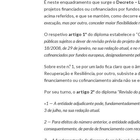
É neste enquadramento que surge o
Decreto – L
projetos financiados ou cofinanciados por fundos 
acima referidos, e que se mantém, como decorre 
execução, mas por outro, conceder maior flexibilidade 
O respetivo
artigo 1º
do diploma estabelece o “
O
públicas sujeitos a dever de revisão prévia do projeto 
18/2008, de 29 de janeiro, na sua redação atual, e no n
cofinanciados por fundos europeus, designadamente pel
Sobre este n.º 1, se por um lado fica claro que o
Recuperação e Resiliência, por outro, subsiste a
financiamento ou cofinanciamento ainda não se e
Por seu turno, o
artigo 2º
do diploma
“Revisão do 
«
1 — A entidade adjudicante pode, fundamentadamente, d
3 de julho, na sua redação atual.
2 — Para efeitos do número anterior, a entidade adjudi
consequentemente, de perda de financiamento com recurs