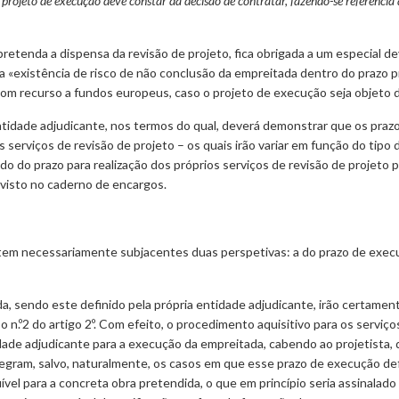
projeto de execução deve constar da decisão de contratar, fazendo-se referência
retenda a dispensa da revisão de projeto, fica obrigada a um especial 
a «existência de risco de não conclusão da empreitada dentro do prazo 
recurso a fundos europeus, caso o projeto de execução seja objeto de r
entidade adjudicante, nos termos do qual, deverá demonstrar que os pra
os serviços de revisão de projeto – os quais irão variar em função do tip
ido do prazo para realização dos próprios serviços de revisão de projeto p
visto no caderno de encargos.
o tem necessariamente subjacentes duas perspetivas: a do prazo de exec
, sendo este definido pela própria entidade adjudicante, irão certamen
 n.º2 do artigo 2º. Com efeito, o procedimento aquisitivo para os serviço
ade adjudicante para a execução da empreitada, cabendo ao projetista, 
gram, salvo, naturalmente, os casos em que esse prazo de execução def
vel para a concreta obra pretendida, o que em princípio seria assinala