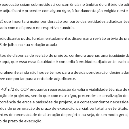
 execução sejam submetidos à concorrência no âmbito do critério de a
 adjudicante proceder com algum rigor, à fundamentação exigida neste n.
o 2º, que importará maior ponderação por parte das entidades adjudicante
gado com o disposto no respetivo sumário.
adjudicante pode, fundamentadamente, dispensar a revisão prévia do proje
 3 de julho, na sua redação atual.»
itos de dispensa de revisão de projeto, configura apenas uma
faculdade
da
aqui, que essa essa faculdade é concedia à entidade adjudicante «sob a
turalmente ainda não houve tempo para a devida ponderação, designadam
eve comportar para a entidade adjudicante.
go 43º n.º2 do CCP enquanto reapreciação da valia e viabilidade técnica d
oração de projetos, sendo que com este rigor, pretende-se a realização de
ocorrência de erros e omissões de projeto, e a correspondente necessid
os de prorrogação de prazo de execução, parcial, ou total, a este títul
entes de necessidade de alteração de projeto, ou seja, de um modo geral,
o de prazo de execução.