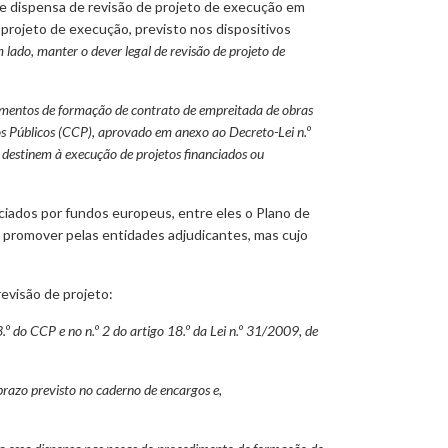
de dispensa de revisão de projeto de execução em
 projeto de execução, previsto nos dispositivos
um lado, manter o dever legal de revisão de projeto de
edimentos de formação de contrato de empreitada de obras
tos Públicos (CCP), aprovado em anexo ao Decreto-Lei n.º
e destinem à execução de projetos financiados ou
anciados por fundos europeus, entre eles o Plano de
a promover pelas entidades adjudicantes, mas cujo
evisão de projeto:
º do CCP e no n.º 2 do artigo 18.º da Lei n.º 31/2009, de
prazo previsto no caderno de encargos e,