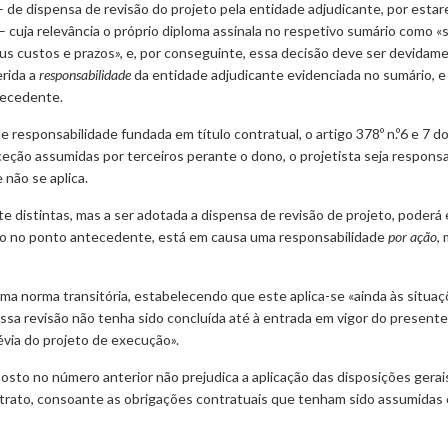
 de dispensa de revisão do projeto pela entidade adjudicante, por esta
 cuja relevância o próprio diploma assinala no respetivo sumário como «
 seus custos e prazos», e, por conseguinte, essa decisão deve ser devid
erida a
responsabilidade
da entidade adjudicante evidenciada no sumário, e
tecedente.
 de responsabilidade fundada em título contratual, o artigo 378º n.º6 e 7
ão assumidas por terceiros perante o dono, o projetista seja responsabi
 não se aplica.
 distintas, mas a ser adotada a dispensa de revisão de projeto, poderá
ido no ponto antecedente, está em causa uma responsabilidade
por ação
,
ê uma norma transitória, estabelecendo que este aplica-se «ainda às situ
ssa revisão não tenha sido concluída até à entrada em vigor do presente 
via do projeto de execução».
sposto no número anterior não prejudica a aplicação das disposições ger
trato, consoante as obrigações contratuais que tenham sido assumidas e