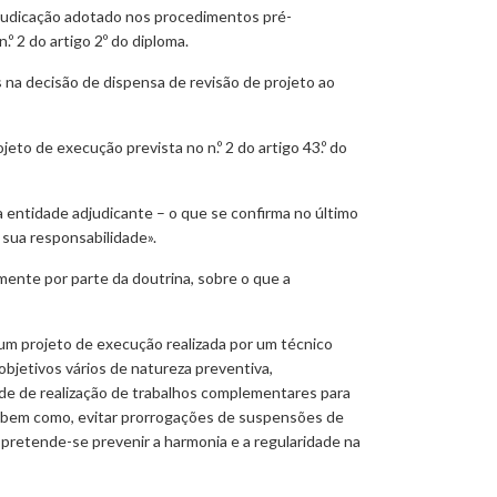
djudicação adotado nos procedimentos pré-
º 2 do artigo 2º do diploma.
s na decisão de dispensa de revisão de projeto ao
to de execução prevista no n.º 2 do artigo 43.º do
 entidade adjudicante – o que se confirma no último
 sua responsabilidade».
ente por parte da doutrina, sobre o que a
e um projeto de execução realizada por um técnico
 objetivos vários de natureza preventiva,
ade de realização de trabalhos complementares para
o, bem como, evitar prorrogações de suspensões de
 pretende-se prevenir a harmonia e a regularidade na