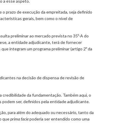
to a esse aspeto.
e o prazo de execução da empreitada, seja definido
cterísticas gerais, bem como o nível de
nsulta preliminar ao mercado prevista no 35º-A do
e, a entidade adjudicante, terá de fornecer
que integram um programa preliminar (artigo 2º da
udicantes na decisão de dispensa de revisão de
 a credibilidade da fundamentação. Também aqui, o
s podem ser, definidos pela entidade adjudicante.
ão, para além do adequado ou necessário, tanto da
 o que
prima facie
poderia ser entendido como uma