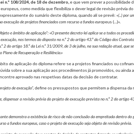
ei n.º 108/2024, de 18 de dezembro,
e que vem prever a possibilidade 
europeus, como medida que flexibiliza o dever legal de revisão prévia do
expressamente do sumário deste diploma, quando ali se prevê: «
(..) por 
na execução de projetos financiados com recurso a fundos euro
peus (…)».
bjeto e âmbito de aplicação”:
«
O presente decreto-lei aplica-se a todos os proc
de execução, nos termos do disposto no n.º 2 do artigo 43.º do Código dos Contra
.º 2 do artigo 18.º da Lei n.º 31/2009, de 3 de julho, na sua redação atual, que s
o Plano de Recuperação e Resiliência
.»
 âmbito de aplicação do diploma refere-se a projetos financiados ou cofin
 dúvida sobre a sua aplicação aos procedimentos já promovidos, ou ainda 
ncontre aprovado nas respetivas datas da decisão de contratar.
projeto de execução”,
define os pressupostos que permitem a dispensa da r
ispensar a revisão prévia do projeto de execução prevista no n.º 2 do artigo 43.
cante demonstra a existência de risco de não conclusão da empreitada dentro do 
o a fundos europeus, caso o projeto de execução seja objeto de revisão prévia.