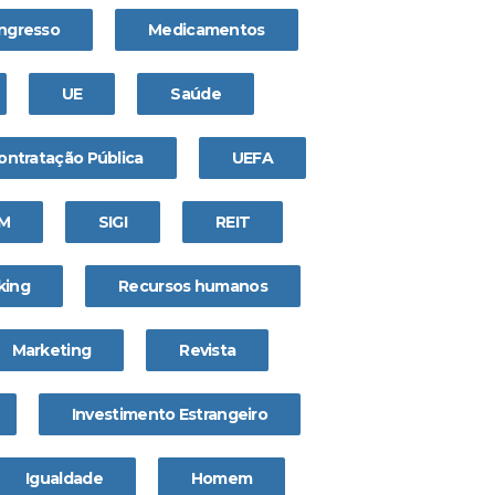
ngresso
Medicamentos
UE
Saúde
ontratação Pública
UEFA
IM
SIGI
REIT
king
Recursos humanos
Marketing
Revista
Investimento Estrangeiro
Igualdade
Homem