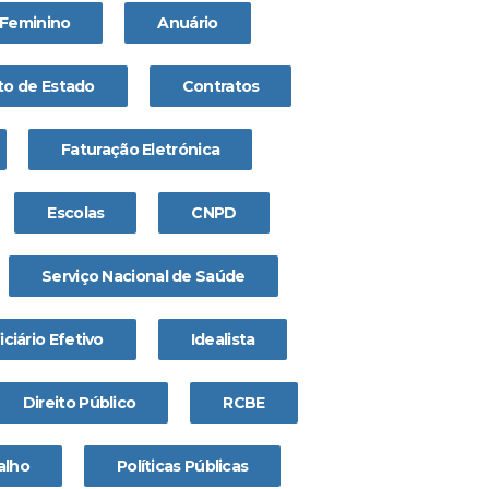
Feminino
Anuário
o de Estado
Contratos
Faturação Eletrónica
Escolas
CNPD
Serviço Nacional de Saúde
ciário Efetivo
Idealista
Direito Público
RCBE
alho
Políticas Públicas