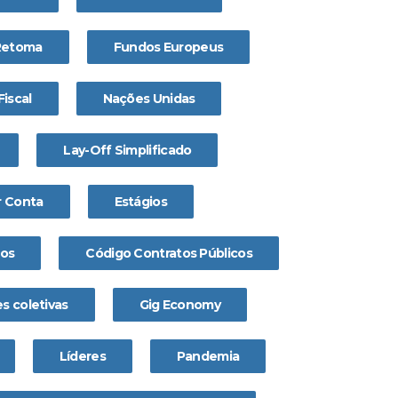
Retoma
Fundos Europeus
Fiscal
Nações Unidas
Lay-Off Simplificado
 Conta
Estágios
os
Código Contratos Públicos
s coletivas
Gig Economy
Líderes
Pandemia