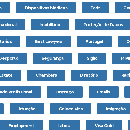
s
Dispositivos Médicos
Paris
Co
nacional
Imobiliário
Proteção de Dados
tórios
Best Lawyers
Portugal
C
 Desporto
Segurança
Sigilo
MIP
Estate
Chambers
Diretório
Ran
edo Profissional
Emprego
Emails
Atuação
Golden Visa
Imigração
Employment
Labour
Visa Gold