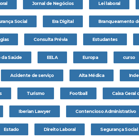
oral
Jornal de Negócios
Lei laboral
urança Social
Era Digital
Branqueamento de
gias
Consulta Prévia
Estudantes
o da Saúde
EELA
Europa
curso
Acidente de serviço
Alta Médica
Ind
s
Turismo
Football
Caixa Geral
Iberian Lawyer
Contencioso Administrativo
Estado
Direito Laboral
Segurança Social