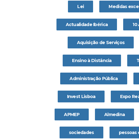
Lei
Medidas exce
Actualidade Ibérica
10
Aquisição de Serviços
Ensino à Distância
Administração Pública
Invest Lisboa
Expo Rea
APMEP
Almedina
sociedades
pessoas 