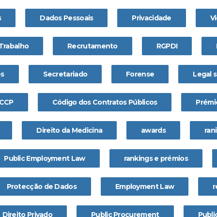
s
Dados Pessoais
Privacidade
Vi
Trabalho
Recrutamento
RGPDI
es
Secretariado
Forense
Legal 
CCP
Código dos Contratos Públicos
Prémi
Direito da Medicina
awards
ran
Public Employment Law
rankings e prémios
Protecção de Dados
Employment Law
r
Direito Privado
Public Procurement
Publi