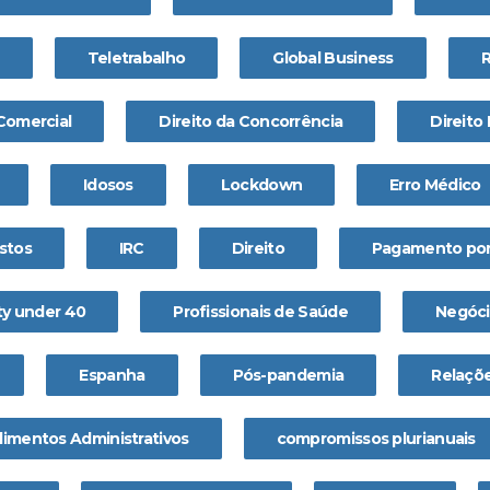
Teletrabalho
Global Business
 Comercial
Direito da Concorrência
Direito 
Idosos
Lockdown
Erro Médico
stos
IRC
Direito
Pagamento por
ty under 40
Profissionais de Saúde
Negóci
Espanha
Pós-pandemia
Relaçõe
imentos Administrativos
compromissos plurianuais