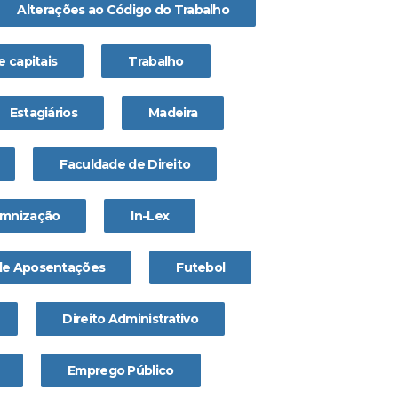
Alterações ao Código do Trabalho
 capitais
Trabalho
Estagiários
Madeira
Faculdade de Direito
emnização
In-Lex
 de Aposentações
Futebol
Direito Administrativo
Emprego Público