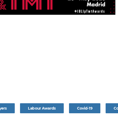
yers
Labour Awards
Covid-19
Co