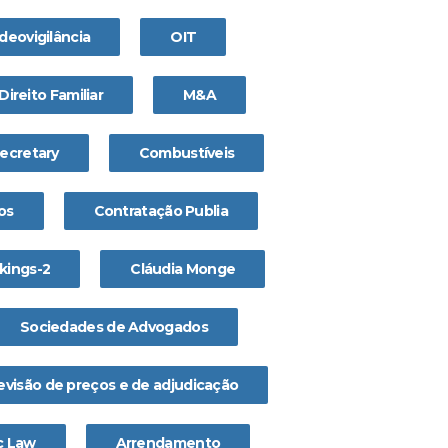
deovigilância
OIT
Direito Familiar
M&A
secretary
Combustíveis
os
Contratação Publia
ikings-2
Cláudia Monge
Sociedades de Advogados
evisão de preços e de adjudicação
c Law
Arrendamento