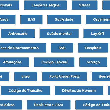
cionais
Leaders League
Stress
 Anos
BAS
Sociedade
Orçament
Aniversário
Saúde mental
Lay-Off
Tese de Doutoramento
SNS
Hospitais
Alterações
Código Laboral
reforço
l
Livro
Forty Under Forty
Benefi
Código do Trabalho
Direitos do Homem
coletivas
Real Estate 2020
Código de Trab