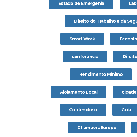
Estado de Emergênia
Lab
Direito do Trabalho e da Seg
Smart Work
Tecnolo
conferência
Direit
Rendimento Mínimo
Alojamento Local
cidade
Contencioso
Guia
Chambers Europe