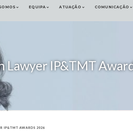
SOMOS
EQUIPA
ATUAÇÃO
COMUNICAÇÃO
an Lawyer IP&TMT Awar
ER IP&TMT AWARDS 2026