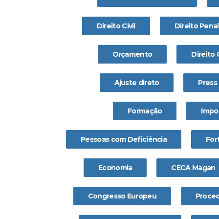
Direito Civil
Direito Penal
Orçamento
Direito
Ajuste direto
Press
Formação
Impo
Pessoas com Deficiência
For
Economia
CECA Magan
Congresso Europeu
Proced