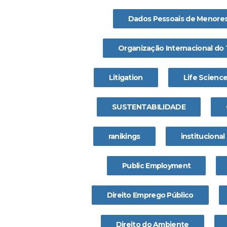
Dados Pessoais de Menore
Organização Internacional do 
Litigation
Life Scienc
SUSTENTABILIDADE
ranikings
institucional
Public Employment
Direito Emprego Público
Direito do Ambiente