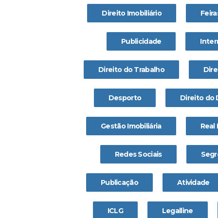
Direito Imobiliário
Feira
Publicidade
Inter
Direito do Trabalho
Dire
Desporto
Direito do
Gestão Imobiliária
Real 
Redes Sociais
Segr
Publicação
Atividade
ICLG
Legalline