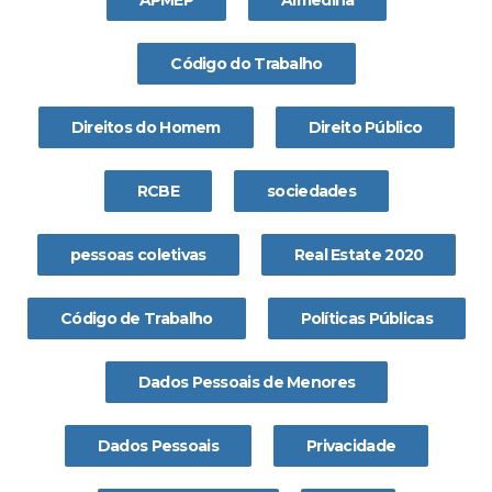
APMEP
Almedina
Código do Trabalho
Direitos do Homem
Direito Público
RCBE
sociedades
pessoas coletivas
Real Estate 2020
Código de Trabalho
Políticas Públicas
Dados Pessoais de Menores
Dados Pessoais
Privacidade