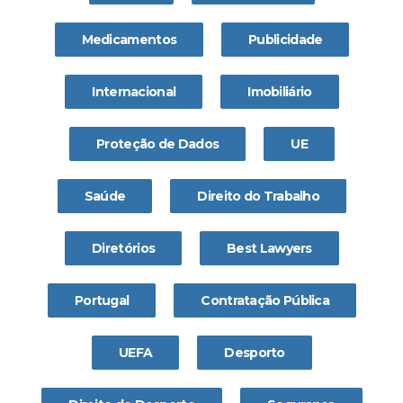
Medicamentos
Publicidade
Internacional
Imobiliário
Proteção de Dados
UE
Saúde
Direito do Trabalho
Diretórios
Best Lawyers
Portugal
Contratação Pública
UEFA
Desporto