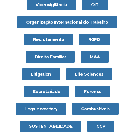
Videovigilância
OIT
Organização Internacional do Trabalho
Recrutamento
RGPDI
Direito Familiar
M&A
Litigation
Life Sciences
Secretariado
Forense
Legal secretary
Combustíveis
SUSTENTABILIDADE
CCP