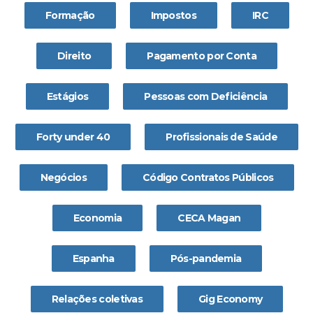
Formação
Impostos
IRC
Direito
Pagamento por Conta
Estágios
Pessoas com Deficiência
Forty under 40
Profissionais de Saúde
Negócios
Código Contratos Públicos
Economia
CECA Magan
Espanha
Pós-pandemia
Relações coletivas
Gig Economy