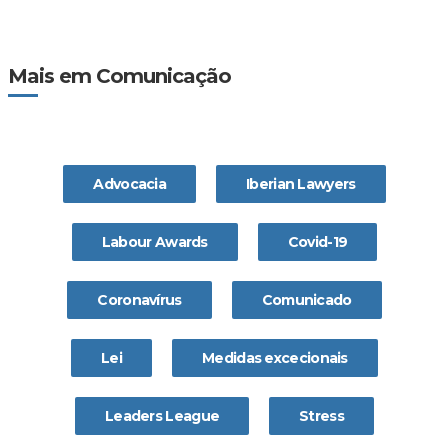
Mais em Comunicação
Advocacia
Iberian Lawyers
Labour Awards
Covid-19
Coronavírus
Comunicado
Lei
Medidas excecionais
Leaders League
Stress