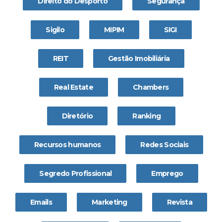
Direito do Desporto
Segurança
Sigilo
MIPIM
SIGI
REIT
Gestão Imobiliária
Real Estate
Chambers
Diretório
Ranking
Recursos humanos
Redes Sociais
Segredo Profissional
Emprego
Emails
Marketing
Revista