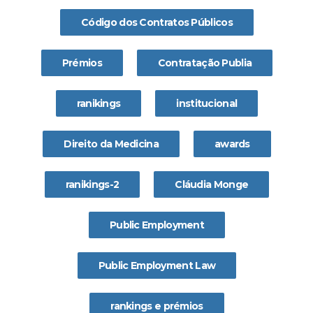
Código dos Contratos Públicos
Prémios
Contratação Publia
ranikings
institucional
Direito da Medicina
awards
ranikings-2
Cláudia Monge
Public Employment
Public Employment Law
rankings e prémios