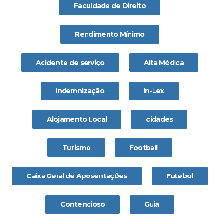
Faculdade de Direito
Rendimento Mínimo
Acidente de serviço
Alta Médica
Indemnização
In-Lex
Alojamento Local
cidades
Turismo
Football
Caixa Geral de Aposentações
Futebol
Contencioso
Guia