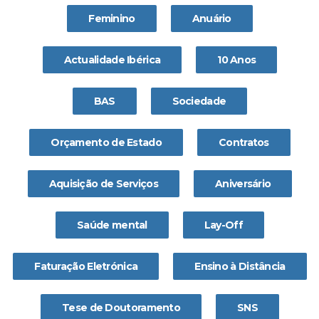
Feminino
Anuário
Actualidade Ibérica
10 Anos
BAS
Sociedade
Orçamento de Estado
Contratos
Aquisição de Serviços
Aniversário
Saúde mental
Lay-Off
Faturação Eletrónica
Ensino à Distância
Tese de Doutoramento
SNS