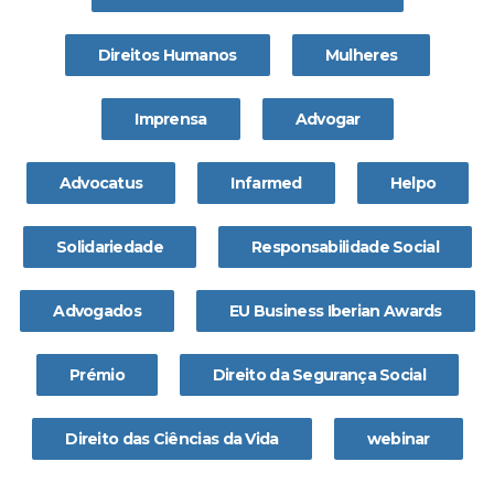
Direitos Humanos
Mulheres
Imprensa
Advogar
Advocatus
Infarmed
Helpo
Solidariedade
Responsabilidade Social
Advogados
EU Business Iberian Awards
Prémio
Direito da Segurança Social
Direito das Ciências da Vida
webinar