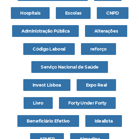
Hospitais
Escolas
CNPD
Administração Pública
Alterações
Código Laboral
reforço
Serviço Nacional de Saúde
Invest Lisboa
Expo Real
Livro
Forty Under Forty
Beneficiário Efetivo
Idealista