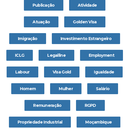
Publicação
Atividade
Atuação
Golden Visa
Imigração
Investimento Estrangeiro
ICLG
Legalline
Employment
Labour
Visa Gold
Igualdade
Homem
Mulher
Salário
Remuneração
RGPD
Propriedade Industrial
Moçambique