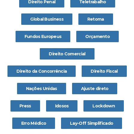
Direito Penal
Teletrabalho
Global Business
Retoma
Fundos Europeus
Orçamento
Direito Comercial
Direito da Concorrência
Direito Fiscal
Nações Unidas
Ajuste direto
Press
Idosos
Lockdown
Erro Médico
Lay-Off Simplificado