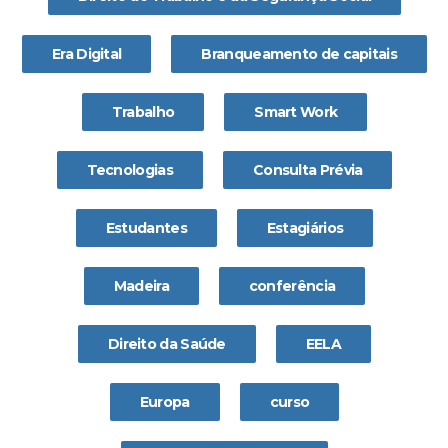
Era Digital
Branqueamento de capitais
Trabalho
Smart Work
Tecnologias
Consulta Prévia
Estudantes
Estagiários
Madeira
conferência
Direito da Saúde
EELA
Europa
curso