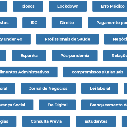
Idosos
Lockdown
Erro Médico
stos
IRC
Direito
Pagamento por
ty under 40
Profissionais de Saúde
Negóci
Espanha
Pós-pandemia
Relaçõe
imentos Administrativos
compromissos plurianuais
oral
Jornal de Negócios
Lei laboral
urança Social
Era Digital
Branqueamento de
gias
Consulta Prévia
Estudantes