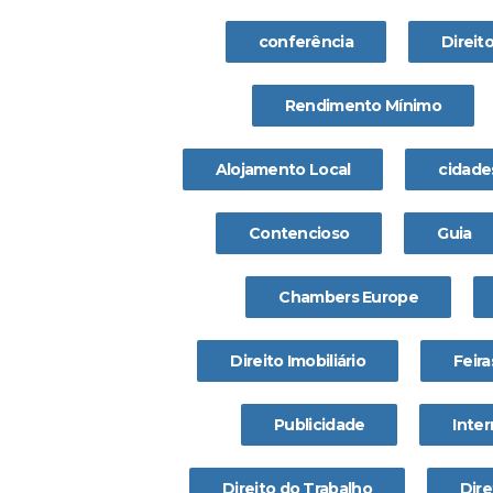
conferência
Direit
Rendimento Mínimo
Alojamento Local
cidade
Contencioso
Guia
Chambers Europe
Direito Imobiliário
Feira
Publicidade
Inter
Direito do Trabalho
Dire