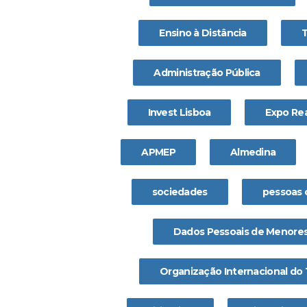
Ensino à Distância
Administração Pública
Invest Lisboa
Expo Rea
APMEP
Almedina
sociedades
pessoas 
Dados Pessoais de Menore
Organização Internacional do 