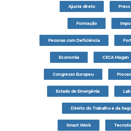
Ajuste direto
Press
Formação
Impo
Pessoas com Deficiência
For
Economia
CECA Magan
Congresso Europeu
Proced
Estado de Emergênia
Lab
Direito do Trabalho e da Seg
Smart Work
Tecnolo