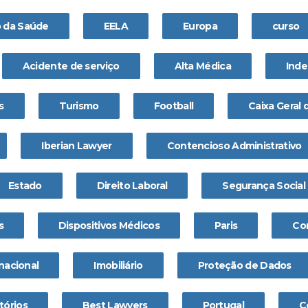
o da Saúde
EELA
Europa
curso
Acidente de serviço
Alta Médica
Ind
s
Turismo
Football
Caixa Geral
Iberian Lawyer
Contencioso Administrativo
Estado
Direito Laboral
Segurança Social
s
Dispositivos Médicos
Paris
Co
nacional
Imobiliário
Proteção de Dados
tórios
Best Lawyers
Portugal
C