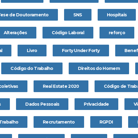
Tese de Doutoramento
SNS
Hospitais
Alterações
Código Laboral
reforço
l
Livro
Forty Under Forty
Benefi
Código do Trabalho
Direitos do Homem
coletivas
Real Estate 2020
Código de Trab
s
Dados Pessoais
Privacidade
Vi
Trabalho
Recrutamento
RGPDI