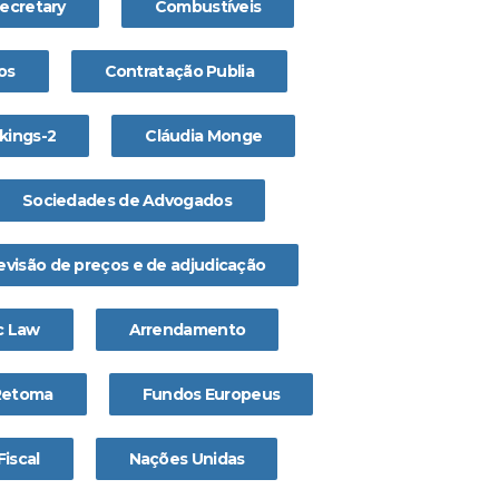
secretary
Combustíveis
os
Contratação Publia
ikings-2
Cláudia Monge
Sociedades de Advogados
evisão de preços e de adjudicação
c Law
Arrendamento
Retoma
Fundos Europeus
Fiscal
Nações Unidas