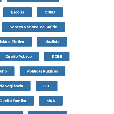
Escolas
CNPD
Serviço Nacional de Saúde
ciário Efetivo
Idealista
Direito Público
RCBE
alho
Políticas Públicas
deovigilância
OIT
Direito Familiar
M&A