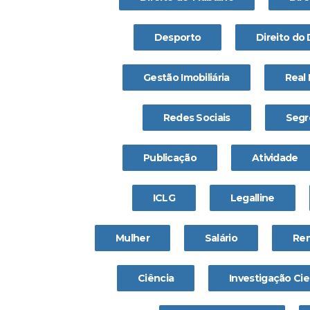
Desporto
Direito do
Gestão Imobiliária
Real 
Redes Sociais
Segr
Publicação
Atividade
ICLG
Legalline
Mulher
Salário
Re
Ciência
Investigação Cie