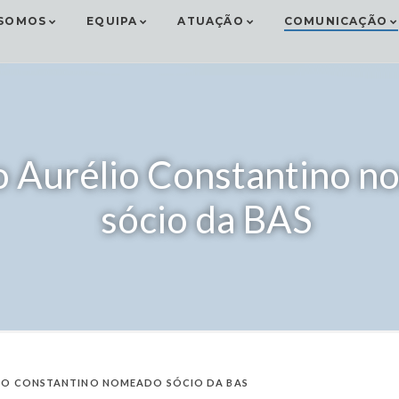
SOMOS
EQUIPA
ATUAÇÃO
COMUNICAÇÃO
 Aurélio Constantino 
sócio da BAS
IO CONSTANTINO NOMEADO SÓCIO DA BAS