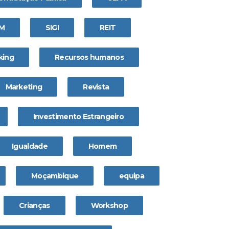
IM
SIGI
REIT
king
Recursos humanos
Marketing
Revista
Investimento Estrangeiro
Igualdade
Homem
Moçambique
equipa
Crianças
Workshop