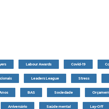
yers
Labour Awards
Covid-19
Co
cionais
Leaders League
Stress
 Anos
BAS
Sociedade
Orçament
Aniversário
Saúde mental
Lay-Off