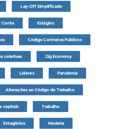
Lay-Off Simplificado
 Conta
Estágios
os
Código Contratos Públicos
s coletivas
Gig Economy
Líderes
Pandemia
Alterações ao Código do Trabalho
 capitais
Trabalho
Estagiários
Madeira