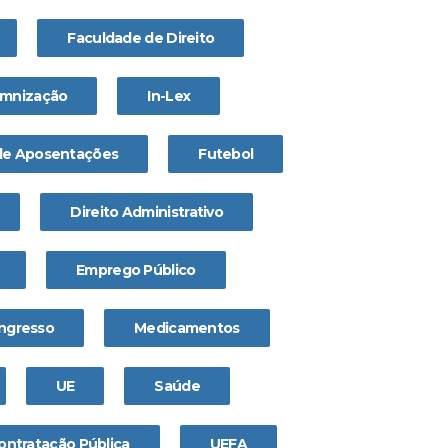
Faculdade de Direito
emnização
In-Lex
 de Aposentações
Futebol
Direito Administrativo
Emprego Público
ngresso
Medicamentos
UE
Saúde
ontratação Pública
UEFA