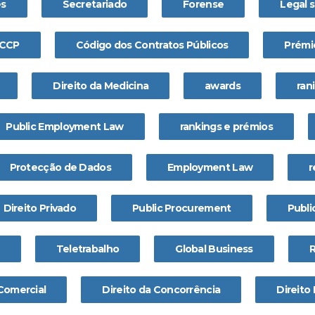
es
Secretariado
Forense
Legal 
CCP
Código dos Contratos Públicos
Prémi
Direito da Medicina
awards
ran
Public Employment Law
rankings e prémios
Protecção de Dados
Employment Law
r
Direito Privado
Public Procurement
Publi
Teletrabalho
Global Business
 Comercial
Direito da Concorrência
Direito 