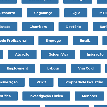
 Desporto
Segurança
Sigilo
MIP
Estate
Chambers
Diretório
Ran
edo Profissional
Emprego
Emails
Atuação
Golden Visa
Imigração
Employment
Labour
Visa Gold
muneração
RGPD
Propriedade Industrial
ntífica
Investigação Clínica
Menores