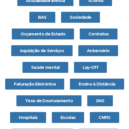
Actualidade Ibérica
10 Anos
BAS
Sociedade
Orçamento de Estado
Contratos
Aquisição de Serviços
Aniversário
Saúde mental
Lay-Off
Faturação Eletrónica
Ensino à Distância
Tese de Doutoramento
SNS
Hospitais
Escolas
CNPD