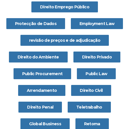
Direito Emprego Público
Protecção de Dados
Employment Law
revisão de preços e de adjudicação
Direito do Ambiente
Direito Privado
Public Procurement
Public Law
Arrendamento
Direito Civil
Direito Penal
Teletrabalho
Global Business
Retoma