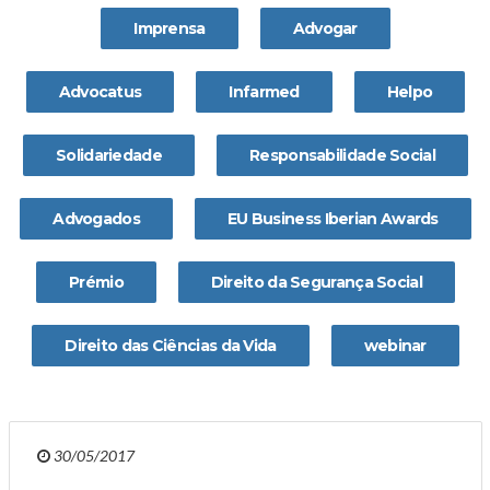
Imprensa
Advogar
Advocatus
Infarmed
Helpo
Solidariedade
Responsabilidade Social
Advogados
EU Business Iberian Awards
Prémio
Direito da Segurança Social
Direito das Ciências da Vida
webinar
30/05/2017