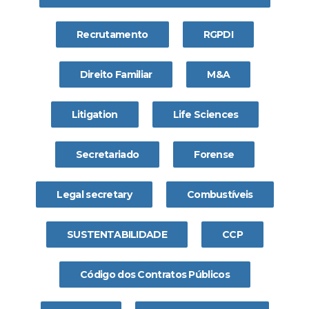
Recrutamento
RGPDI
Direito Familiar
M&A
Litigation
Life Sciences
Secretariado
Forense
Legal secretary
Combustíveis
SUSTENTABILIDADE
CCP
Código dos Contratos Públicos