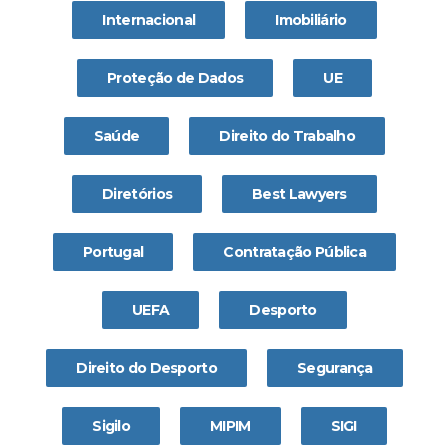
Internacional
Imobiliário
Proteção de Dados
UE
Saúde
Direito do Trabalho
Diretórios
Best Lawyers
Portugal
Contratação Pública
UEFA
Desporto
Direito do Desporto
Segurança
Sigilo
MIPIM
SIGI