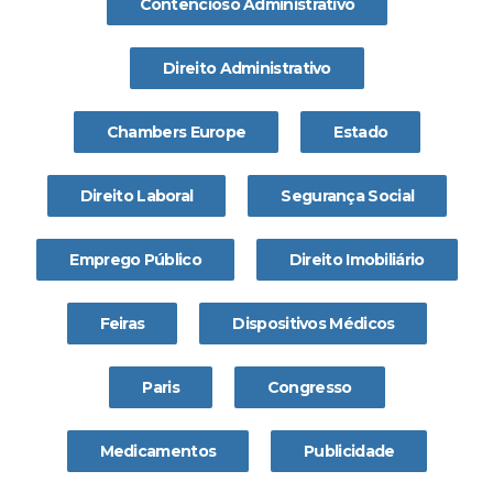
Contencioso Administrativo
Direito Administrativo
Chambers Europe
Estado
Direito Laboral
Segurança Social
Emprego Público
Direito Imobiliário
Feiras
Dispositivos Médicos
Paris
Congresso
Medicamentos
Publicidade