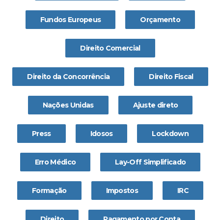
Fundos Europeus
Orçamento
Direito Comercial
Direito da Concorrência
Direito Fiscal
Nações Unidas
Ajuste direto
Press
Idosos
Lockdown
Erro Médico
Lay-Off Simplificado
Formação
Impostos
IRC
Direito
Pagamento por Conta