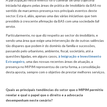
A participação neste evento foi o culminar de uma trajetória
iniciada há alguns pelas áreas de prática de Imobiliário da BAS no
sentido de marcarmos presença nos principais eventos deste
sector. Esta é, aliás, apenas uma das várias iniciativas que tem
presidido à crescente afirmação da BAS com uma sociedade
full
service
.
Particularmente, no que diz respeito ao sector do imobiliário, e
sendo uma área que exige uma intervenção de de outras valências
tão díspares que podem ir do domínio da família e sucessões,
passando pelo urbanismo, ambiente, fiscal, societário, até a
questões ligadas, em alguns casos,
à Imigração e Investimento
Estrangeiro
, uma das nossas recentes áreas de atuação, a
presença no MIPIM representou de certa forma, a consolidação
desta aposta, sempre com o objetivo de prestar melhores serviços.
Quais as principais tendências do setor que o MIPIM permitiu
revelar e qual o papel que o direito e a advocacia
desempenham neste cenário?