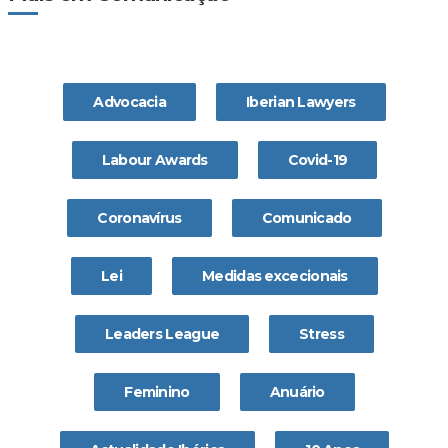
Advocacia
Iberian Lawyers
Labour Awards
Covid-19
Coronavírus
Comunicado
Lei
Medidas excecionais
Leaders League
Stress
Feminino
Anuário