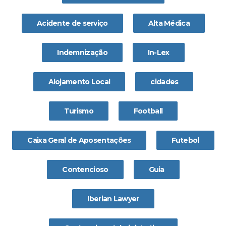
Acidente de serviço
Alta Médica
Indemnização
In-Lex
Alojamento Local
cidades
Turismo
Football
Caixa Geral de Aposentações
Futebol
Contencioso
Guia
Iberian Lawyer