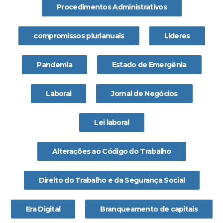
Procedimentos Administrativos
compromissos plurianuais
Líderes
Pandemia
Estado de Emergênia
Laboral
Jornal de Negócios
Lei laboral
Alterações ao Código do Trabalho
Direito do Trabalho e da Segurança Social
Era Digital
Branqueamento de capitais