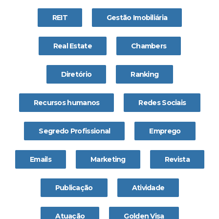
REIT
Gestão Imobiliária
Real Estate
Chambers
Diretório
Ranking
Recursos humanos
Redes Sociais
Segredo Profissional
Emprego
Emails
Marketing
Revista
Publicação
Atividade
Atuação
Golden Visa