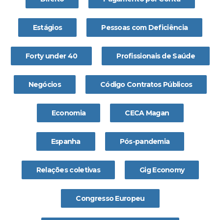
Estágios
Pessoas com Deficiência
Forty under 40
Profissionais de Saúde
Negócios
Código Contratos Públicos
Economia
CECA Magan
Espanha
Pós-pandemia
Relações coletivas
Gig Economy
Congresso Europeu