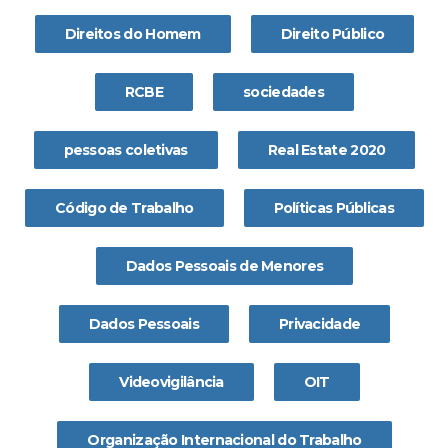
Direitos do Homem
Direito Público
RCBE
sociedades
pessoas coletivas
Real Estate 2020
Código de Trabalho
Políticas Públicas
Dados Pessoais de Menores
Dados Pessoais
Privacidade
Videovigilância
OIT
Organização Internacional do Trabalho