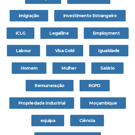
Imigração
Investimento Estrangeiro
ICLG
Legalline
Employment
Labour
Visa Gold
Igualdade
Homem
Mulher
Salário
Remuneração
RGPD
Propriedade Industrial
Moçambique
equipa
Ciência