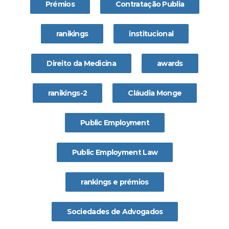
Prémios
Contratação Publia
ranikings
institucional
Direito da Medicina
awards
ranikings-2
Cláudia Monge
Public Employment
Public Employment Law
rankings e prémios
Sociedades de Advogados