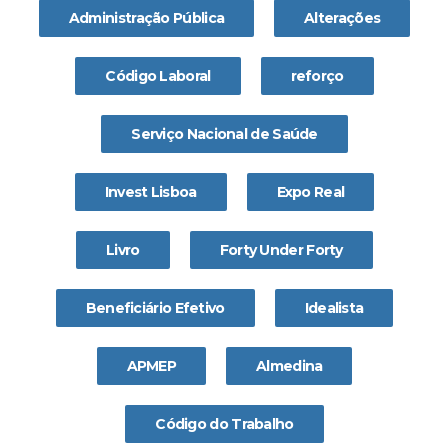
Administração Pública
Alterações
Código Laboral
reforço
Serviço Nacional de Saúde
Invest Lisboa
Expo Real
Livro
Forty Under Forty
Beneficiário Efetivo
Idealista
APMEP
Almedina
Código do Trabalho