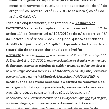
membro do governo responsável pela área das finanças e
membro do governo da tutela, nos termos conjugados do n.º 2 do
artigo 11.º do Decreto-Lei n.º 127/2012 (e da alínea a) do n.º 1 do
artigo 6.º da LCPA).
Feito este enquadramento, é de referir que o
Despacho n.º
04/2020/SES apenas tem aplicabilidade no contexto do n.º 2 do
artigo 11.º do Decreto-Lei n.º 127/2012
(e do n.º 6 do artigo 46.º
do
Decreto-Lei n.º 84/2019, de 28 de junho, quanto às entidades
do SNS, cfr.
infra
) ou seja,
só é aplicável quando o instrumento de
repartição de encargos plurianuais aplicável for
o
despacho
(
conjunto,
em regra
, nos termos do n.º 2 do n.º 2 do artigo 11.º
do Decreto-Lei n.º 127/2012,
mas excecionalmente singular – do membro
do Governo responsável pela área da saúde – enquanto estiver em vigor o
n.º 6 do artigo 46.º do Decreto-Lei n.º 84/2019, de 28 de junho, normativo
que constituiu a norma habilitante do Despacho n.º 04/2020/SES
),
e
já
não
quando se revelar necessária a
portaria
de repartição de
encargos
(cfr. distinção
supra
efetuada): nesse sentido, veja-se a
precisão efetuada na parte final do n.º 1 do Despacho n.º
04/2020/SES: «
…circunscrevendo-se às situações em que
não
seja exigida,
nos termos
legais, autorização prévia do membro do Governo
responsável pela área das finanças e portaria de extensão de