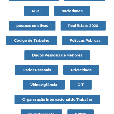
RCBE
sociedades
pessoas coletivas
Real Estate 2020
Código de Trabalho
Políticas Públicas
Dados Pessoais de Menores
Dados Pessoais
Privacidade
Videovigilância
OIT
Organização Internacional do Trabalho