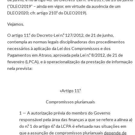
(“DLEO2019” – ainda em vigor, em virtude da ausência de um
DLEO2020; cfr. artigo 210.º do DLEO2019).
Vejamos.
O artigo 11.º do Decreto-Lei n.º 127/2012, de 21 de junho,
contempla as normas legais disciplinadoras dos procedimentos
necessários à aplicação da Lei dos Compromissos e dos
Pagamentos em Atraso, aprovada pela Lei n.º 8/2012, de 21 de
fevereiro (LPCA), e à operacionalização da prestação de informação
nela prevista:
«Artigo 11.º
Compromissos plurianuais
1 — A autorização prévia do membro do Governo
responsável pela área das finanças a que se refere a alínea a)
do n.º 1 do artigo 6.º da LCPA é efetuada nas situações em
que a assunção de compromissos plurianuais
depende de