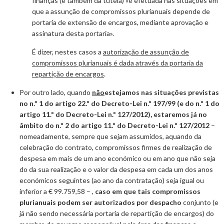
finanças (e também da tutela) «é efetuada nas situações em
que a assunção de compromissos plurianuais depende de
portaria de extensão de encargos, mediante aprovação e
assinatura desta portaria».
É dizer, nestes casos a
autorização de assunção de
compromissos plurianuais é dada através da portaria da
repartição de encargos
.
Por outro lado, quando
não
estejamos nas situações previstas
no n.º 1 do artigo 22.º do Decreto-Lei n.º 197/99 (e do n.º 1 do
artigo 11.º do Decreto-Lei n.º 127/2012), estaremos já no
âmbito do n.º 2 do artigo 11.º do Decreto-Lei n.º 127/2012
–
nomeadamente, sempre que sejam assumidos, aquando da
celebração do contrato, compromissos firmes de realização de
despesa em mais de um ano económico ou em ano que não seja
do da sua realização e o valor da despesa em cada um dos anos
económicos seguintes (ao ano da contratação) seja igual ou
inferior a € 99.759,58 – ,
caso em que tais compromissos
plurianuais podem ser autorizados por despacho
conjunto (e
já não sendo necessária portaria de repartição de encargos) do