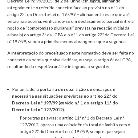
Decreto-Lei n.º 99/2015, de 2 de junho (cfr.
supra
), alinhando
integralmente o referido conceito face ao previsto no n.º 1 do
artigo 22.º do Decreto-Lei n.º 197/99 – alinhamento esse que até
então não ocorria, verificando-se um desfasamento parcial entre a
noção de “compromisso plurianual” prevista na redação inicial da
alínea b) do artigo 3.º da LCPA e o n.º 1 do artigo 22.º do Decreto-Lei
n.º 197/99, sendo a primeira menos abrangente que a segunda.
A interpretação do preceituado neste normativo deve ser feita no
contexto da norma que visa clarificar, ou seja, o artigo 6.º da LCPA,
resultando da respetiva análise integrada o seguinte:
Por um lado,
a portaria de repartição de encargos é
necessária nas situações previstas no artigo 22.º do
Decreto-Lei n.º 197/99 (
ex vi
do n.º 1 do artigo 11.º do
Decreto-Lei n.º 127/2012)
.
Por outras palavras: o artigo 11.º n.º 1 do Decreto-Lei n.º
127/2012, operou uma coincidência total de âmbito com o
artigo 22.º do Decreto-Lei n.º 197/99, sempre que sejam