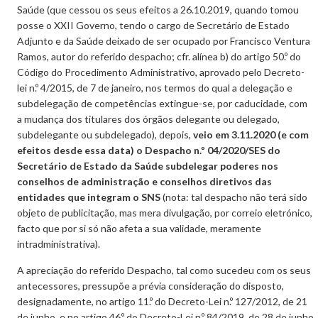
Saúde (que cessou os seus efeitos a 26.10.2019, quando tomou
posse o XXII Governo, tendo o cargo de Secretário de Estado
Adjunto e da Saúde deixado de ser ocupado por Francisco Ventura
Ramos, autor do referido despacho; cfr. alínea b) do artigo 50.º do
Código do Procedimento Administrativo, aprovado pelo Decreto-
lei n.º 4/2015, de 7 de janeiro, nos termos do qual a delegação e
subdelegação de competências extingue-se, por caducidade, com
a mudança dos titulares dos órgãos delegante ou delegado,
subdelegante ou subdelegado), depois,
veio em 3.11.2020 (e com
efeitos desde essa data) o Despacho n.º 04/2020/SES do
Secretário de Estado da Saúde subdelegar poderes nos
conselhos de administração e conselhos diretivos das
entidades que integram o SNS
(nota: tal despacho não terá sido
objeto de publicitação, mas mera divulgação, por correio eletrónico,
facto que por si só não afeta a sua validade, meramente
intradministrativa).
A apreciação do referido Despacho, tal como sucedeu com os seus
antecessores, pressupõe a prévia consideração do disposto,
designadamente, no artigo 11.º do Decreto-Lei n.º 127/2012, de 21
de junho, e no artigo 46.º do Decreto-Lei n.º 84/2019, de 28 de junho