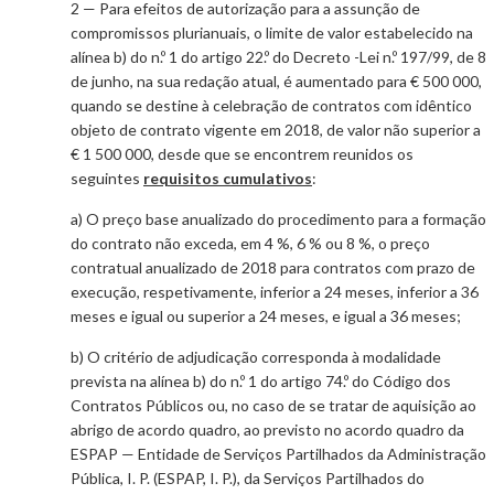
2 — Para efeitos de autorização para a assunção de
compromissos plurianuais, o limite de valor estabelecido na
alínea b) do n.º 1 do artigo 22.º do Decreto -Lei n.º 197/99, de 8
de junho, na sua redação atual, é aumentado para € 500 000,
quando se destine à celebração de contratos com idêntico
objeto de contrato vigente em 2018, de valor não superior a
€ 1 500 000, desde que se encontrem reunidos os
seguintes
requisitos cumulativos
:
a) O preço base anualizado do procedimento para a formação
do contrato não exceda, em 4 %, 6 % ou 8 %, o preço
contratual anualizado de 2018 para contratos com prazo de
execução, respetivamente, inferior a 24 meses, inferior a 36
meses e igual ou superior a 24 meses, e igual a 36 meses;
b) O critério de adjudicação corresponda à modalidade
prevista na alínea b) do n.º 1 do artigo 74.º do Código dos
Contratos Públicos ou, no caso de se tratar de aquisição ao
abrigo de acordo quadro, ao previsto no acordo quadro da
ESPAP — Entidade de Serviços Partilhados da Administração
Pública, I. P. (ESPAP, I. P.), da Serviços Partilhados do