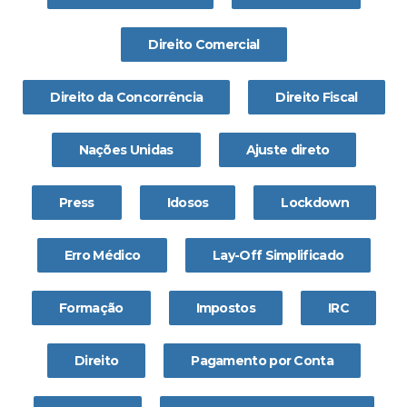
Direito Comercial
Direito da Concorrência
Direito Fiscal
Nações Unidas
Ajuste direto
Press
Idosos
Lockdown
Erro Médico
Lay-Off Simplificado
Formação
Impostos
IRC
Direito
Pagamento por Conta