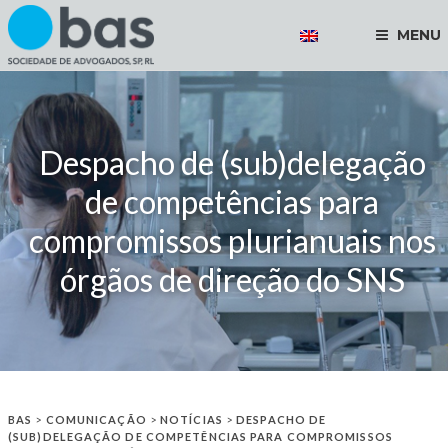
MENU
Despacho de (sub)delegação
de competências para
compromissos plurianuais nos
órgãos de direção do SNS
BAS
>
COMUNICAÇÃO
>
NOTÍCIAS
>
DESPACHO DE
(SUB)DELEGAÇÃO DE COMPETÊNCIAS PARA COMPROMISSOS