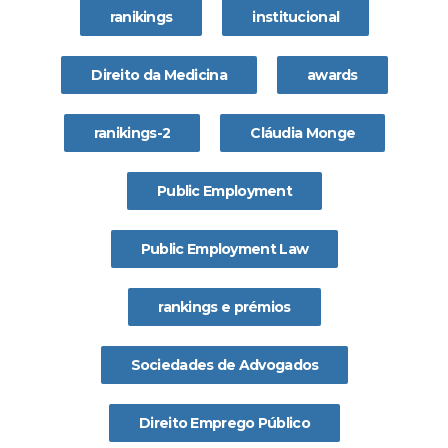
ranikings
institucional
Direito da Medicina
awards
ranikings-2
Cláudia Monge
Public Employment
Public Employment Law
rankings e prémios
Sociedades de Advogados
Direito Emprego Público