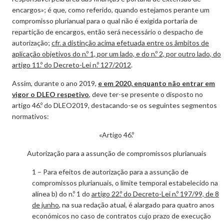
encargos»; é que, como referido, quando estejamos perante um
compromisso plurianual para o qual não é exigida portaria de
repartição de encargos, então será necessário o despacho de
autorização;
cfr. a distinção acima efetuada entre os âmbitos de
aplicação objetivos do n.º 1, por um lado, e do n.º 2, por outro lado, do
artigo 11.º do Decreto-Lei n.º 127/2012
.
Assim, durante o ano 2019,
e em 2020, enquanto não entrar em
vigor o DLEO respetivo
, deve ter-se presente o disposto no
artigo 46.º do DLEO2019, destacando-se os seguintes segmentos
normativos:
«Artigo 46.º
Autorização para a assunção de compromissos plurianuais
1 – Para efeitos de autorização para a assunção de
compromissos plurianuais, o limite temporal estabelecido na
alínea b) do n.º 1 do
artigo 22.º do Decreto-Lei n.º 197/99, de 8
de junho
, na sua redação atual, é alargado para quatro anos
económicos no caso de contratos cujo prazo de execução