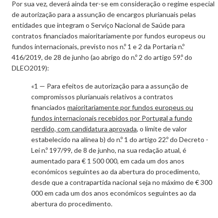
Por sua vez, deverá ainda ter-se em consideração o regime especial
de autorização para a assunção de encargos plurianuais pelas
entidades que integram o Serviço Nacional de Saúde para
contratos financiados maioritariamente por fundos europeus ou
fundos internacionais, previsto nos n.º 1 e 2 da Portaria n.º
416/2019, de 28 de junho (ao abrigo do n.º 2 do artigo 59.º do
DLEO2019):
«1 — Para efeitos de autorização para a assunção de
compromissos plurianuais relativos a contratos
financiados
maioritariamente por fundos europeus ou
fundos internacionais recebidos por Portugal a fundo
perdido, com candidatura aprovada
, o limite de valor
estabelecido na alínea b) do n.º 1 do artigo 22.º do Decreto -
Lei n.º 197/99, de 8 de junho, na sua redação atual, é
aumentado para € 1 500 000, em cada um dos anos
económicos seguintes ao da abertura do procedimento,
desde que a contrapartida nacional seja no máximo de € 300
000 em cada um dos anos económicos seguintes ao da
abertura do procedimento.