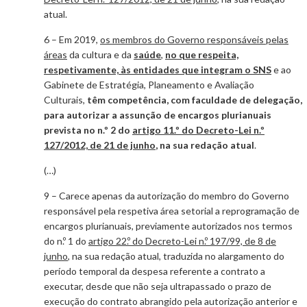
atual.
6 – Em 2019,
os membros do Governo responsáveis pelas
áreas
da cultura e da
saúde
,
no que respeita,
respetivamente, às entidades que integram o SNS
e ao
Gabinete de Estratégia, Planeamento e Avaliação
Culturais,
têm competência, com faculdade de delegação,
para autorizar a assunção de encargos plurianuais
prevista no n.º 2 do
artigo 11.º do Decreto-Lei n.º
127/2012, de 21 de junho
, na sua redação atual
.
(…)
9 – Carece apenas da autorização do membro do Governo
responsável pela respetiva área setorial a reprogramação de
encargos plurianuais, previamente autorizados nos termos
do n.º 1 do
artigo 22.º do Decreto-Lei n.º 197/99, de 8 de
junho
, na sua redação atual, traduzida no alargamento do
período temporal da despesa referente a contrato a
executar, desde que não seja ultrapassado o prazo de
execução do contrato abrangido pela autorização anterior e