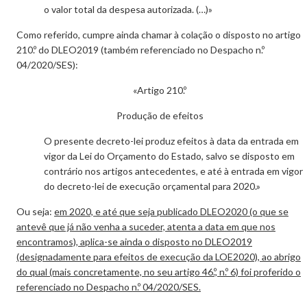
o valor total da despesa autorizada. (…)»
Como referido, cumpre ainda chamar à colação o disposto no artigo
210.º do DLEO2019 (também referenciado no Despacho n.º
04/2020/SES):
«Artigo 210.º
Produção de efeitos
O presente decreto-lei produz efeitos à data da entrada em
vigor da Lei do Orçamento do Estado, salvo se disposto em
contrário nos artigos antecedentes, e até à entrada em vigor
do decreto-lei de execução orçamental para 2020.»
Ou seja:
em 2020, e até que seja publicado DLEO2020 (o que se
antevê que já não venha a suceder, atenta a data em que nos
encontramos), aplica-se ainda o disposto no DLEO2019
(designadamente para efeitos de execução da LOE2020), ao abrigo
do qual (mais concretamente, no seu artigo 46.º, n.º 6) foi proferido o
referenciado no Despacho n.º 04/2020/SES.