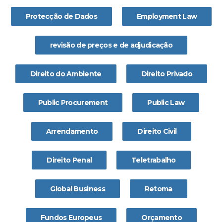
Protecção de Dados
Employment Law
revisão de preços e de adjudicação
Direito do Ambiente
Direito Privado
Public Procurement
Public Law
Arrendamento
Direito Civil
Direito Penal
Teletrabalho
Global Business
Retoma
Fundos Europeus
Orçamento