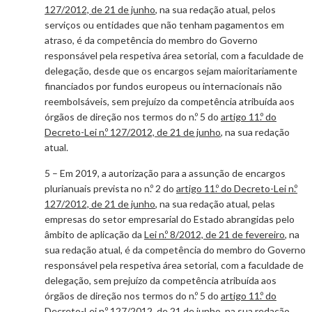
127/2012, de 21 de junho
, na sua redação atual, pelos
serviços ou entidades que não tenham pagamentos em
atraso, é da competência do membro do Governo
responsável pela respetiva área setorial, com a faculdade de
delegação, desde que os encargos sejam maioritariamente
financiados por fundos europeus ou internacionais não
reembolsáveis, sem prejuízo da competência atribuída aos
órgãos de direção nos termos do n.º 5 do
artigo 11.º do
Decreto-Lei n.º 127/2012, de 21 de junho
, na sua redação
atual.
5 – Em 2019, a autorização para a assunção de encargos
plurianuais prevista no n.º 2 do
artigo 11.º do Decreto-Lei n.º
127/2012, de 21 de junho
, na sua redação atual, pelas
empresas do setor empresarial do Estado abrangidas pelo
âmbito de aplicação da
Lei n.º 8/2012, de 21 de fevereiro
, na
sua redação atual, é da competência do membro do Governo
responsável pela respetiva área setorial, com a faculdade de
delegação, sem prejuízo da competência atribuída aos
órgãos de direção nos termos do n.º 5 do
artigo 11.º do
Decreto-Lei n.º 127/2012, de 21 de junho
, na sua redação