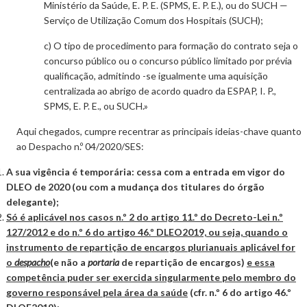
Ministério da Saúde, E. P. E. (SPMS, E. P. E.), ou do SUCH —
Serviço de Utilização Comum dos Hospitais (SUCH);
c) O tipo de procedimento para formação do contrato seja o
concurso público ou o concurso público limitado por prévia
qualificação, admitindo -se igualmente uma aquisição
centralizada ao abrigo de acordo quadro da ESPAP, I. P.,
SPMS, E. P. E., ou SUCH.»
Aqui chegados, cumpre recentrar as principais ideias-chave quanto
ao Despacho n.º 04/2020/SES:
A sua vigência é temporária: cessa com a entrada em vigor do
DLEO de 2020 (ou com a mudança dos titulares do órgão
delegante);
Só é aplicável nos casos n.º 2 do artigo 11.º do Decreto-Lei n.º
127/2012 e do n.º 6 do artigo 46.º DLEO2019, ou seja, quando o
instrumento de repartição de encargos plurianuais aplicável for
o
despacho
(e não a
portaria
de repartição de encargos)
e essa
competência puder ser exercida singularmente pelo membro do
governo responsável pela área da saúde
(cfr. n.º 6 do artigo 46.º