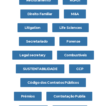
Recrutamento
RGPDI
Direito Familiar
M&A
Litigation
Life Sciences
Secretariado
Forense
Legal secretary
Combustíveis
SUSTENTABILIDADE
CCP
Código dos Contratos Públicos
Prémios
Contratação Publia