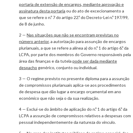
portaria de extensão de encargos, mediante aprovação e
assinatura desta portaria
ou do ato de excecionamento a
que se refere o n.º 7 do artigo 22.º do Decreto-Lei n.º 197/99,
de 8 de junho.
2 —
Nas situações que não se encontram previstas no
número anterior
, a autorização para assunção de encargos
plurianuais, a que se refere a alínea a) do n.º 1 do artigo 6.º da
LCPA, por parte dos membros do Governo responsáveis pela
área das finanças e da tutela
pode ser dada mediante
despacho
genérico, conjunto ou individual.
3 — O regime previsto no presente diploma para a assunção
de compromissos plurianuais aplica-se aos procedimentos
de despesa que dão lugar a encargo orçamental em ano
económico que não seja o da sua realização.
4 — Exclui-se do âmbito de aplicação do n.º 1 do artigo 6.º da
LCPA a assunção de compromissos relativos a despesas com
pessoal independentemente da natureza do vínculo.