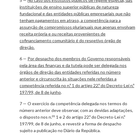
5 —
No caso dos institutos públicos de regime especial, das
instituições de ensino superior públicas de natureza
fundacional e das entidades públicas empresariais que não
tenham pagamentos em atraso, a competência para a
assunção de compromissos plurianuais que apenas envolvam
receita própria e ou receitas provenientes de
cofinanciamento comunitário é do respetivo órgão de
direção.
6 —
Por despacho dos membros do Governo responsáveis
pela área das finanças e da tutela pode ser delegada nos
órgãos de direção das entidades referidas no número
anterior e circunscrita às situações nele referidas a
competência referida no n.º 1 do artigo 22.º do Decreto-Lei n.º
197/99, de 8 de junho
.
7 — O exercício da competência delegada nos termos do
número anterior deve observar, com as devidas adaptações,
os
o disposto nos n.
1 e 2 do artigo 22.º do Decreto-Lei n.º
197/99, de 8 de junho, e revestir a forma de despacho
sujeito a publicação no Diário da República.