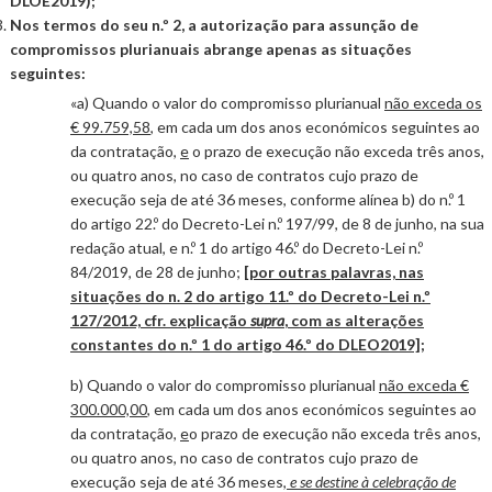
DLOE2019);
Nos termos do seu n.º 2, a autorização para assunção de
compromissos plurianuais abrange apenas as situações
seguintes:
«a) Quando o valor do compromisso plurianual
não exceda os
€ 99.759,58
, em cada um dos anos económicos seguintes ao
da contratação,
e
o prazo de execução não exceda três anos,
ou quatro anos, no caso de contratos cujo prazo de
execução seja de até 36 meses, conforme alínea b) do n.º 1
do artigo 22.º do Decreto-Lei n.º 197/99, de 8 de junho, na sua
redação atual, e n.º 1 do artigo 46.º do Decreto-Lei n.º
84/2019, de 28 de junho;
[por outras palavras, nas
situações do n. 2 do artigo 11.º do Decreto-Lei n.º
127/2012, cfr. explicação
supra
, com as alterações
constantes do n.º 1 do artigo 46.º do DLEO2019];
b) Quando o valor do compromisso plurianual
não exceda €
300.000,00
, em cada um dos anos económicos seguintes ao
da contratação,
e
o prazo de execução não exceda três anos,
ou quatro anos, no caso de contratos cujo prazo de
execução seja de até 36 meses
,
e se destine à celebração de