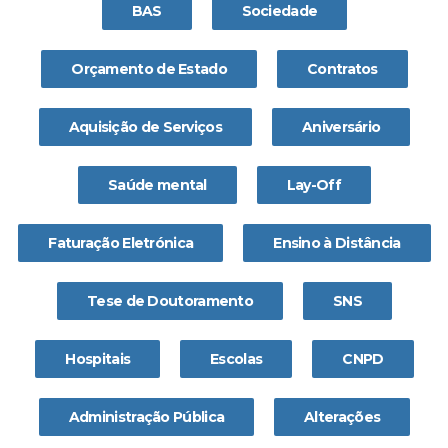
BAS
Sociedade
Orçamento de Estado
Contratos
Aquisição de Serviços
Aniversário
Saúde mental
Lay-Off
Faturação Eletrónica
Ensino à Distância
Tese de Doutoramento
SNS
Hospitais
Escolas
CNPD
Administração Pública
Alterações