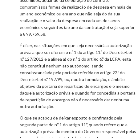
assumidos, aquando da celebração do contrato,
compromissos firmes de realização de despesa em mais de
um ano económico ou em ano que não seja do da sua
realização e o valor da despesa em cada um dos anos
económicos seguintes (ao ano da contratação) seja superior
a € 99.759,58.
É dizer, nas situações em que seja necessária a autorização
prévia a que se referem o n.º 1 do artigo 11.º do Decreto-Lei
n.º 127/2012 e a alínea a) do n.º 1 do artigo 6.º da LCPA, esta
não constitui nenhum ato autónomo, sendo
consubstanciada pela portaria referida no artigo 22.º do
Decreto-Lei n.º 197/99, ou, noutra formulação, o âmbito
objetivo da portaria de repartição de encargos é o mesmo
daquela autorização prévia e quando for concedida a portaria
de repartição de encargos não é necessário dar nenhuma
outra autorização.
O que se acabou de deixar exposto é confirmado pela
segunda parte do n.º 1 do artigo 11.º, quando refere que a
autorização prévia do membro do Governo responsável pelas