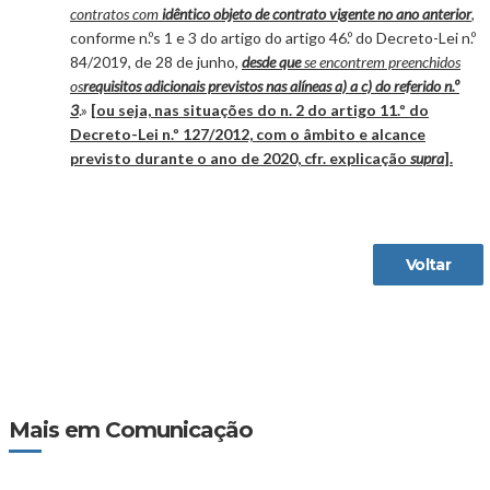
contratos com
idêntico objeto de contrato vigente no ano anterior
,
conforme n.ºs 1 e 3 do artigo do artigo 46.º do Decreto-Lei n.º
84/2019, de 28 de junho,
desde que
se encontrem preenchidos
os
requisitos adicionais previstos nas alíneas a) a c) do referido n.º
3
.»
[ou seja, nas situações do n. 2 do artigo 11.º do
Decreto-Lei n.º 127/2012, com o âmbito e alcance
previsto durante o ano de 2020, cfr. explicação
supra
].
Voltar
Mais em Comunicação