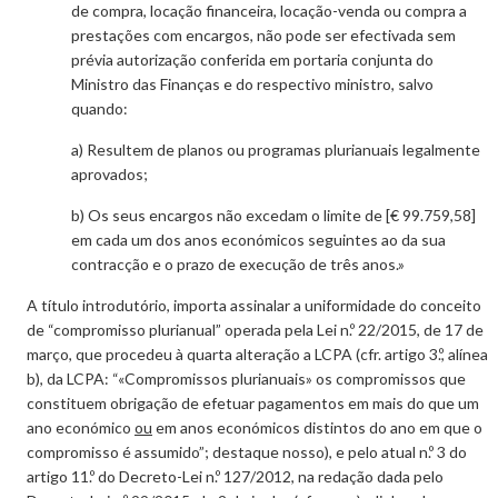
de compra, locação financeira, locação-venda ou compra a
prestações com encargos, não pode ser efectivada sem
prévia autorização conferida em portaria conjunta do
Ministro das Finanças e do respectivo ministro, salvo
quando:
a) Resultem de planos ou programas plurianuais legalmente
aprovados;
b) Os seus encargos não excedam o limite de [€ 99.759,58]
em cada um dos anos económicos seguintes ao da sua
contracção e o prazo de execução de três anos.»
A título introdutório, importa assinalar a uniformidade do conceito
de “compromisso plurianual” operada pela Lei n.º 22/2015, de 17 de
março, que procedeu à quarta alteração a LCPA (cfr. artigo 3.º, alínea
b), da LCPA: “«Compromissos plurianuais» os compromissos que
constituem obrigação de efetuar pagamentos em mais do que um
ano económico
ou
em anos económicos distintos do ano em que o
compromisso é assumido”; destaque nosso), e pelo atual n.º 3 do
artigo 11.º do Decreto-Lei n.º 127/2012, na redação dada pelo