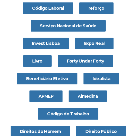
Código Laboral
reforço
Serviço Nacional de Saúde
Invest Lisboa
Expo Real
Livro
Forty Under Forty
Beneficiário Efetivo
Idealista
APMEP
Almedina
Código do Trabalho
Direitos do Homem
Direito Público