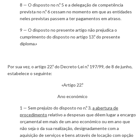
8 — O disposto no n.º 5 e a delegação de competência
prevista no n.º 6 cessam no momento em que as entidades
neles previstas passem a ter pagamentos em atraso.
9 — O disposto no presente artigo não prejudica o
cumprimento do disposto no artigo 13.º do presente
diploma.»
Por sua vez, o artigo 22.º do Decreto-Lei n.º 197/99, de 8 de junho,
estabelece o seguinte:
«Artigo 22.º
Ano económico
1 — Sem prejuízo do disposto no n.º 3,
a abertura de
procedimento
relativo a despesas que dêem lugar a encargo
orçamental em mais de um ano económico ou em ano que
não seja o da sua realização, designadamente com a
aquisição de serviços e bens através de locação com opção