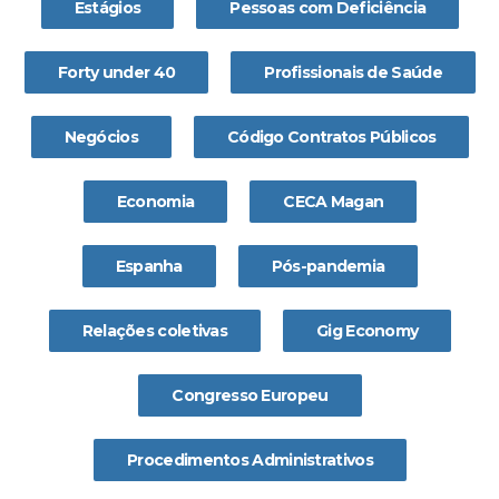
Estágios
Pessoas com Deficiência
Forty under 40
Profissionais de Saúde
Negócios
Código Contratos Públicos
Economia
CECA Magan
Espanha
Pós-pandemia
Relações coletivas
Gig Economy
Congresso Europeu
Procedimentos Administrativos