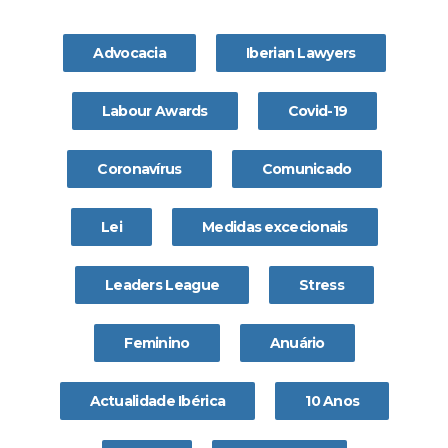
Advocacia
Iberian Lawyers
Labour Awards
Covid-19
Coronavírus
Comunicado
Lei
Medidas excecionais
Leaders League
Stress
Feminino
Anuário
Actualidade Ibérica
10 Anos