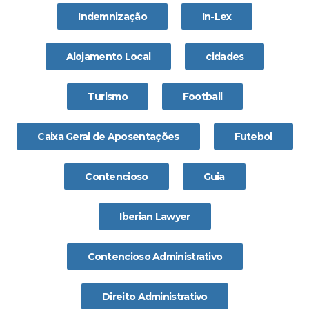
Indemnização
In-Lex
Alojamento Local
cidades
Turismo
Football
Caixa Geral de Aposentações
Futebol
Contencioso
Guia
Iberian Lawyer
Contencioso Administrativo
Direito Administrativo