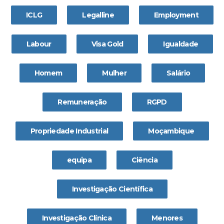
ICLG
Legalline
Employment
Labour
Visa Gold
Igualdade
Homem
Mulher
Salário
Remuneração
RGPD
Propriedade Industrial
Moçambique
equipa
Ciência
Investigação Científica
Investigação Clínica
Menores