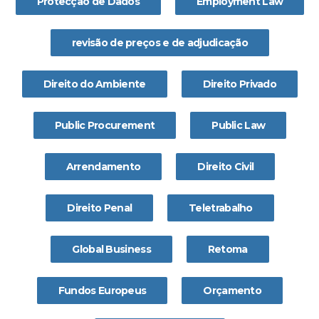
Protecção de Dados
Employment Law
revisão de preços e de adjudicação
Direito do Ambiente
Direito Privado
Public Procurement
Public Law
Arrendamento
Direito Civil
Direito Penal
Teletrabalho
Global Business
Retoma
Fundos Europeus
Orçamento