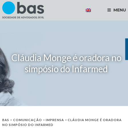
MENU
Cláudia Monge é oradora no
simpósio do Infarmed
BAS
>
COMUNICAÇÃO
>
IMPRENSA
>
CLÁUDIA MONGE É ORADORA
NO SIMPÓSIO DO INFARMED