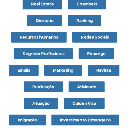
Real Estate
Chambers
Diretório
Ranking
Recursos humanos
Redes Sociais
Segredo Profissional
Emprego
Emails
Marketing
Revista
Publicação
Atividade
Atuação
Golden Visa
Imigração
Investimento Estrangeiro