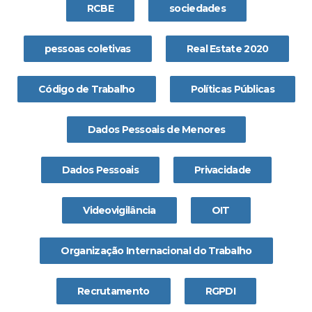
RCBE
sociedades
pessoas coletivas
Real Estate 2020
Código de Trabalho
Políticas Públicas
Dados Pessoais de Menores
Dados Pessoais
Privacidade
Videovigilância
OIT
Organização Internacional do Trabalho
Recrutamento
RGPDI