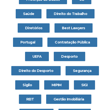
Saúde
Direito do Trabalho
Diretórios
Best Lawyers
Portugal
Contratação Pública
UEFA
Desporto
Direito do Desporto
Segurança
Sigilo
MIPIM
SIGI
REIT
Gestão Imobiliária