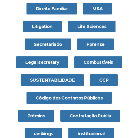
Direito Familiar
M&A
Litigation
Life Sciences
Secretariado
Forense
Legal secretary
Combustíveis
SUSTENTABILIDADE
CCP
Código dos Contratos Públicos
Prémios
Contratação Publia
ranikings
institucional