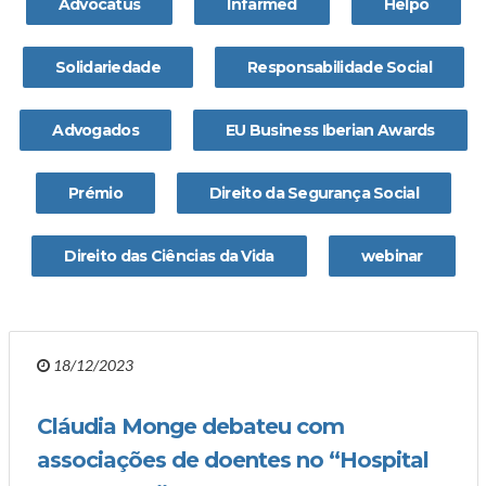
Advocatus
Infarmed
Helpo
Solidariedade
Responsabilidade Social
Advogados
EU Business Iberian Awards
Prémio
Direito da Segurança Social
Direito das Ciências da Vida
webinar
18/12/2023
Cláudia Monge debateu com
associações de doentes no “Hospital