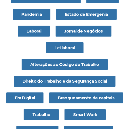
Pandemia
Estado de Emergênia
Laboral
Jornal de Negócios
Lei laboral
Alterações ao Código do Trabalho
Direito do Trabalho e da Segurança Social
Era Digital
Branqueamento de capitais
Trabalho
Smart Work