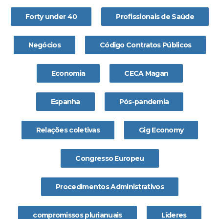
Forty under 40
Profissionais de Saúde
Negócios
Código Contratos Públicos
Economia
CECA Magan
Espanha
Pós-pandemia
Relações coletivas
Gig Economy
Congresso Europeu
Procedimentos Administrativos
compromissos plurianuais
Líderes