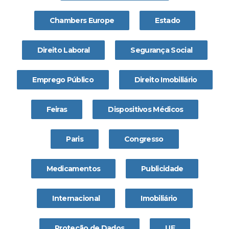
Chambers Europe
Estado
Direito Laboral
Segurança Social
Emprego Público
Direito Imobiliário
Feiras
Dispositivos Médicos
Paris
Congresso
Medicamentos
Publicidade
Internacional
Imobiliário
Proteção de Dados
UE