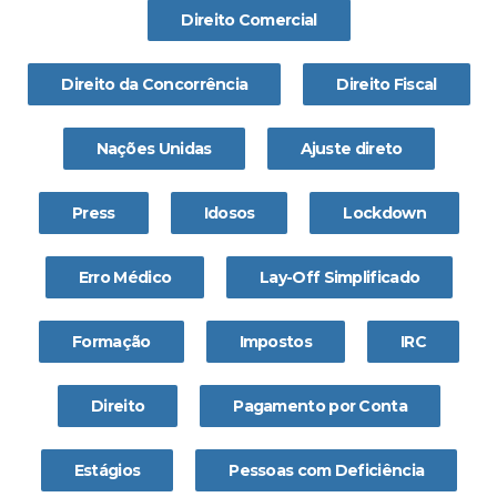
Direito Comercial
Direito da Concorrência
Direito Fiscal
Nações Unidas
Ajuste direto
Press
Idosos
Lockdown
Erro Médico
Lay-Off Simplificado
Formação
Impostos
IRC
Direito
Pagamento por Conta
Estágios
Pessoas com Deficiência