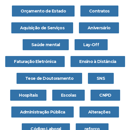
Orçamento de Estado
Contratos
Aquisição de Serviços
Aniversário
Saúde mental
Lay-Off
Faturação Eletrónica
Ensino à Distância
Tese de Doutoramento
SNS
Hospitais
Escolas
CNPD
Administração Pública
Alterações
Código Laboral
reforço