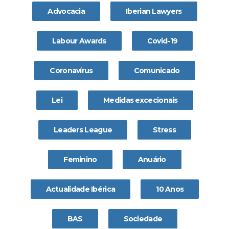
Advocacia
Iberian Lawyers
Labour Awards
Covid-19
Coronavírus
Comunicado
Lei
Medidas excecionais
Leaders League
Stress
Feminino
Anuário
Actualidade Ibérica
10 Anos
BAS
Sociedade