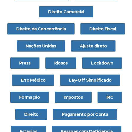
Direito Comercial
Direito da Concorrência
Direito Fiscal
Nações Unidas
Ajuste direto
Press
Idosos
Lockdown
Erro Médico
Lay-Off Simplificado
Formação
Impostos
IRC
Direito
Pagamento por Conta
Estágios
Pessoas com Deficiência