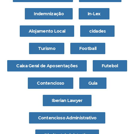
Indemnização
In-Lex
Alojamento Local
cidades
Turismo
Football
Caixa Geral de Aposentações
Futebol
Contencioso
Guia
Iberian Lawyer
Contencioso Administrativo