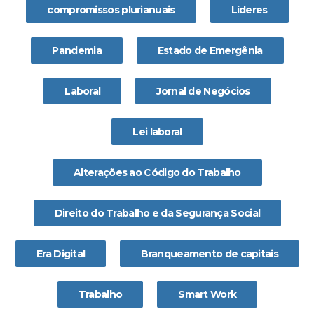
compromissos plurianuais
Líderes
Pandemia
Estado de Emergênia
Laboral
Jornal de Negócios
Lei laboral
Alterações ao Código do Trabalho
Direito do Trabalho e da Segurança Social
Era Digital
Branqueamento de capitais
Trabalho
Smart Work