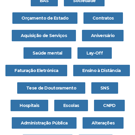
BAS
Sociedade
Orçamento de Estado
Contratos
Aquisição de Serviços
Aniversário
Saúde mental
Lay-Off
Faturação Eletrónica
Ensino à Distância
Tese de Doutoramento
SNS
Hospitais
Escolas
CNPD
Administração Pública
Alterações