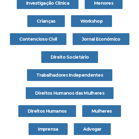
Investigação Clínica
Menores
Crianças
Workshop
Contencioso Civil
Jornal Económico
Direito Societário
Trabalhadores Independentes
Direitos Humanos das Mulheres
Direitos Humanos
Mulheres
Imprensa
Advogar