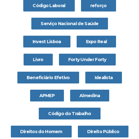
Código Laboral
reforço
Serviço Nacional de Saúde
Invest Lisboa
Expo Real
Livro
Forty Under Forty
Beneficiário Efetivo
Idealista
APMEP
Almedina
Código do Trabalho
Direitos do Homem
Direito Público