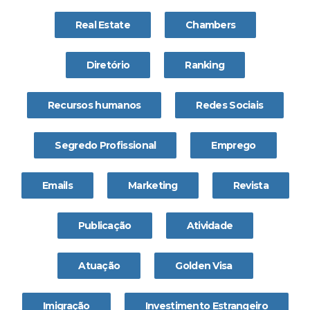
Real Estate
Chambers
Diretório
Ranking
Recursos humanos
Redes Sociais
Segredo Profissional
Emprego
Emails
Marketing
Revista
Publicação
Atividade
Atuação
Golden Visa
Imigração
Investimento Estrangeiro