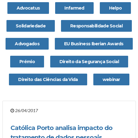
Advocatus
Infarmed
Helpo
Solidariedade
Responsabilidade Social
Advogados
EU Business Iberian Awards
Prémio
Direito da Segurança Social
Direito das Ciências da Vida
webinar
26/04/2017
Católica Porto analisa impacto do
tratamento de dados pessoais