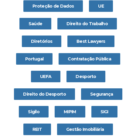
Proteção de Dados
UE
Saúde
Direito do Trabalho
Diretórios
Best Lawyers
Portugal
Contratação Pública
UEFA
Desporto
Direito do Desporto
Segurança
Sigilo
MIPIM
SIGI
REIT
Gestão Imobiliária