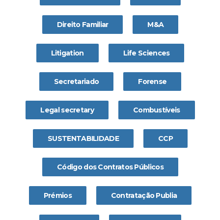
Direito Familiar
M&A
Litigation
Life Sciences
Secretariado
Forense
Legal secretary
Combustíveis
SUSTENTABILIDADE
CCP
Código dos Contratos Públicos
Prémios
Contratação Publia