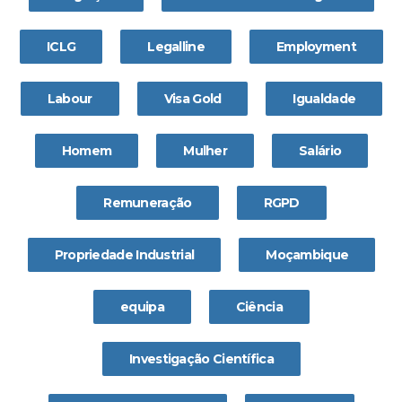
ICLG
Legalline
Employment
Labour
Visa Gold
Igualdade
Homem
Mulher
Salário
Remuneração
RGPD
Propriedade Industrial
Moçambique
equipa
Ciência
Investigação Científica