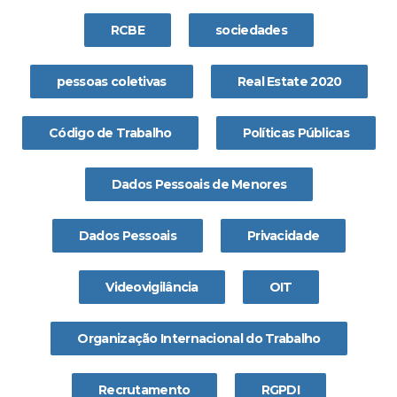
RCBE
sociedades
pessoas coletivas
Real Estate 2020
Código de Trabalho
Políticas Públicas
Dados Pessoais de Menores
Dados Pessoais
Privacidade
Videovigilância
OIT
Organização Internacional do Trabalho
Recrutamento
RGPDI