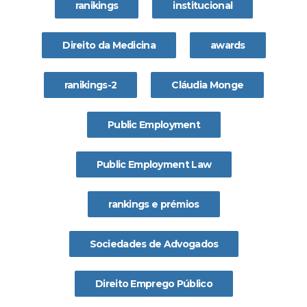
ranikings
institucional
Direito da Medicina
awards
ranikings-2
Cláudia Monge
Public Employment
Public Employment Law
rankings e prémios
Sociedades de Advogados
Direito Emprego Público