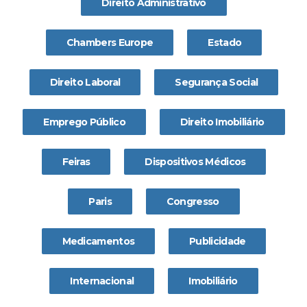
Direito Administrativo
Chambers Europe
Estado
Direito Laboral
Segurança Social
Emprego Público
Direito Imobiliário
Feiras
Dispositivos Médicos
Paris
Congresso
Medicamentos
Publicidade
Internacional
Imobiliário