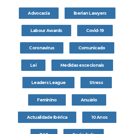
Advocacia
Iberian Lawyers
Labour Awards
Covid-19
Coronavírus
Comunicado
Lei
Medidas excecionais
Leaders League
Stress
Feminino
Anuário
Actualidade Ibérica
10 Anos