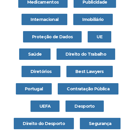
Medicamentos
Publicidade
Internacional
Imobiliário
Proteção de Dados
UE
Saúde
Direito do Trabalho
Diretórios
Best Lawyers
Portugal
Contratação Pública
UEFA
Desporto
Direito do Desporto
Segurança