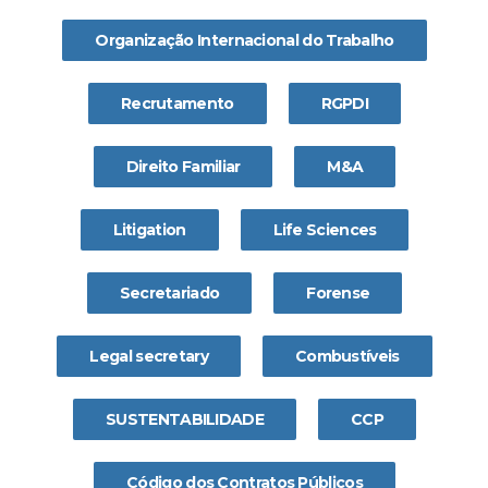
Organização Internacional do Trabalho
Recrutamento
RGPDI
Direito Familiar
M&A
Litigation
Life Sciences
Secretariado
Forense
Legal secretary
Combustíveis
SUSTENTABILIDADE
CCP
Código dos Contratos Públicos