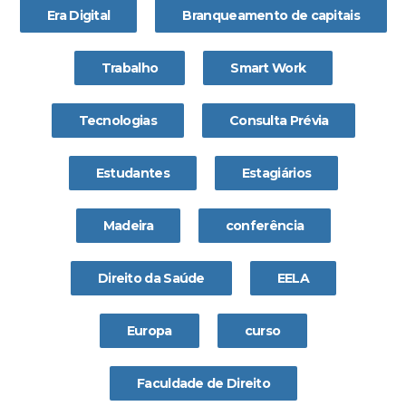
Era Digital
Branqueamento de capitais
Trabalho
Smart Work
Tecnologias
Consulta Prévia
Estudantes
Estagiários
Madeira
conferência
Direito da Saúde
EELA
Europa
curso
Faculdade de Direito