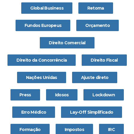
Global Business
Retoma
Fundos Europeus
Orçamento
Direito Comercial
Direito da Concorrência
Direito Fiscal
Nações Unidas
Ajuste direto
Press
Idosos
Lockdown
Erro Médico
Lay-Off Simplificado
Formação
Impostos
IRC