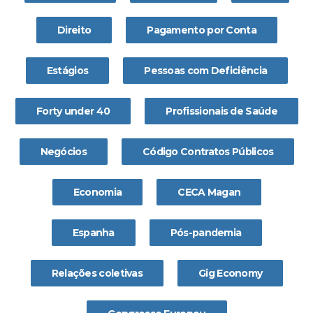
Direito
Pagamento por Conta
Estágios
Pessoas com Deficiência
Forty under 40
Profissionais de Saúde
Negócios
Código Contratos Públicos
Economia
CECA Magan
Espanha
Pós-pandemia
Relações coletivas
Gig Economy