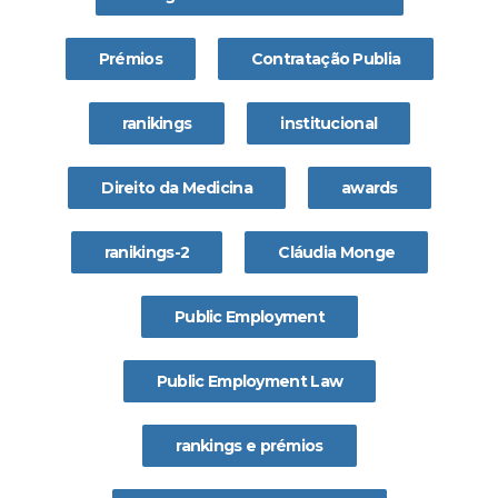
Prémios
Contratação Publia
ranikings
institucional
Direito da Medicina
awards
ranikings-2
Cláudia Monge
Public Employment
Public Employment Law
rankings e prémios