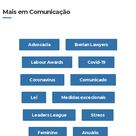
Mais em Comunicação
Advocacia
Iberian Lawyers
Labour Awards
Covid-19
Coronavírus
Comunicado
Lei
Medidas excecionais
Leaders League
Stress
Feminino
Anuário