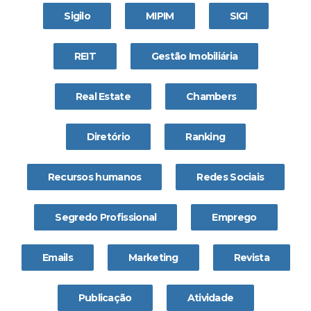
Sigilo
MIPIM
SIGI
REIT
Gestão Imobiliária
Real Estate
Chambers
Diretório
Ranking
Recursos humanos
Redes Sociais
Segredo Profissional
Emprego
Emails
Marketing
Revista
Publicação
Atividade