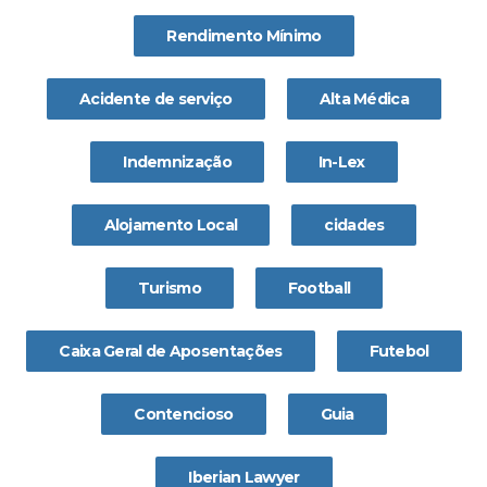
Rendimento Mínimo
Acidente de serviço
Alta Médica
Indemnização
In-Lex
Alojamento Local
cidades
Turismo
Football
Caixa Geral de Aposentações
Futebol
Contencioso
Guia
Iberian Lawyer