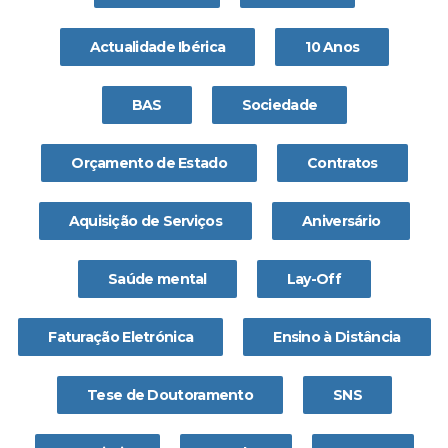
Actualidade Ibérica
10 Anos
BAS
Sociedade
Orçamento de Estado
Contratos
Aquisição de Serviços
Aniversário
Saúde mental
Lay-Off
Faturação Eletrónica
Ensino à Distância
Tese de Doutoramento
SNS