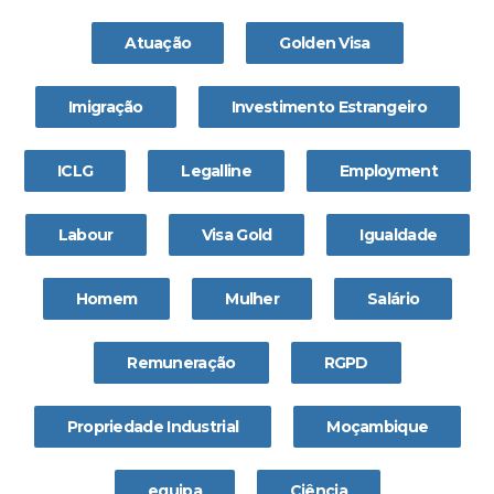
Atuação
Golden Visa
Imigração
Investimento Estrangeiro
ICLG
Legalline
Employment
Labour
Visa Gold
Igualdade
Homem
Mulher
Salário
Remuneração
RGPD
Propriedade Industrial
Moçambique
equipa
Ciência