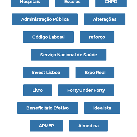
Hospitais
Escolas
CNPD
Administração Pública
Alterações
Código Laboral
reforço
Serviço Nacional de Saúde
Invest Lisboa
Expo Real
Livro
Forty Under Forty
Beneficiário Efetivo
Idealista
APMEP
Almedina