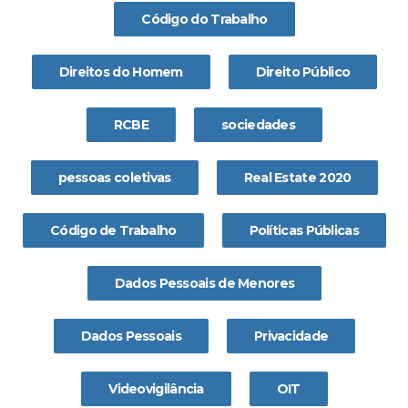
Código do Trabalho
Direitos do Homem
Direito Público
RCBE
sociedades
pessoas coletivas
Real Estate 2020
Código de Trabalho
Políticas Públicas
Dados Pessoais de Menores
Dados Pessoais
Privacidade
Videovigilância
OIT