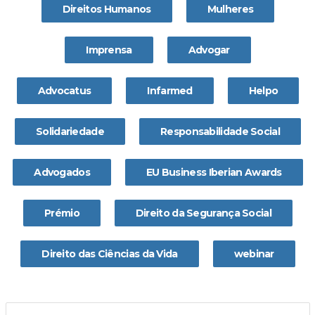
Direitos Humanos
Mulheres
Imprensa
Advogar
Advocatus
Infarmed
Helpo
Solidariedade
Responsabilidade Social
Advogados
EU Business Iberian Awards
Prémio
Direito da Segurança Social
Direito das Ciências da Vida
webinar