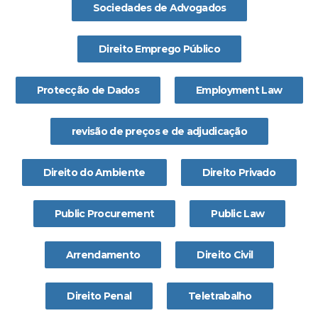
Sociedades de Advogados
Direito Emprego Público
Protecção de Dados
Employment Law
revisão de preços e de adjudicação
Direito do Ambiente
Direito Privado
Public Procurement
Public Law
Arrendamento
Direito Civil
Direito Penal
Teletrabalho